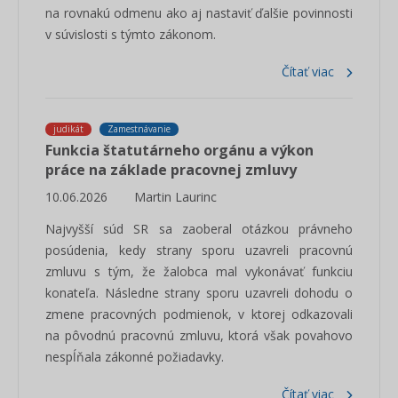
na rovnakú odmenu ako aj nastaviť ďalšie povinnosti
v súvislosti s týmto zákonom.
Čítať viac
judikát
Zamestnávanie
Funkcia štatutárneho orgánu a výkon
práce na základe pracovnej zmluvy
10.06.2026
Martin Laurinc
Najvyšší súd SR sa zaoberal otázkou právneho
posúdenia, kedy strany sporu uzavreli pracovnú
zmluvu s tým, že žalobca mal vykonávať funkciu
konateľa. Následne strany sporu uzavreli dohodu o
zmene pracovných podmienok, v ktorej odkazovali
na pôvodnú pracovnú zmluvu, ktorá však povahovo
nespĺňala zákonné požiadavky.
Čítať viac