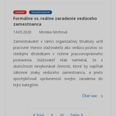
judikát
Zamestnávanie
Formálne vs. reálne zaradenie vedúceho
zamestnanca
14.05.2026
Monika Grichová
Zamestnávateľ v rámci organizačnej štruktúry určil
pracovné miesto sťažovateľa ako vedúcu pozíciu so
všetkými dôsledkami v režime pracovnoprávneho
postavenia. Sťažovateľ však namietal, že v
skutočnosti nevykonával činnosti, ktoré by napĺňali
zákonné znaky vedúceho zamestnanca, a preto
spochybňoval oprávnenosť svojho zaradenia do
tejto kategórie.
Čítať viac
Pred.
1
...
82
Ďalšie