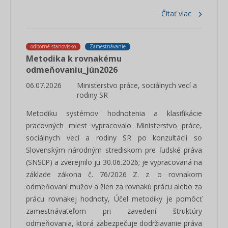
Čítať viac
odborné stanovisko
Zamestnávanie
Metodika k rovnakému
odmeňovaniu_jún2026
06.07.2026
Ministerstvo práce, sociálnych vecí a
rodiny SR
Metodiku systémov hodnotenia a klasifikácie
pracovných miest vypracovalo Ministerstvo práce,
sociálnych vecí a rodiny SR po konzultácii so
Slovenským národným strediskom pre ľudské práva
(SNSĽP) a zverejnilo ju 30.06.2026; je vypracovaná na
základe zákona č. 76/2026 Z. z. o rovnakom
odmeňovaní mužov a žien za rovnakú prácu alebo za
prácu rovnakej hodnoty, Účel metodiky je pomôcť
zamestnávateľom pri zavedení štruktúry
odmeňovania, ktorá zabezpečuje dodržiavanie práva