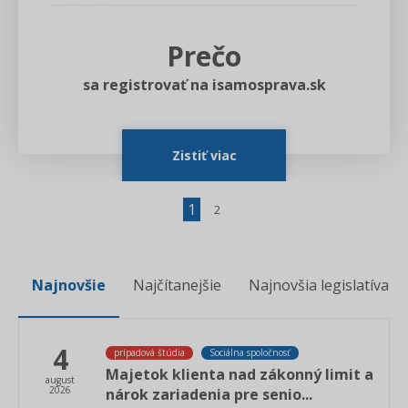
Prečo
sa registrovať na isamosprava.sk
Zistiť viac
1
2
Najnovšie
Najčítanejšie
Najnovšia legislatíva
4
prípadová štúdia
Sociálna spoločnosť
Majetok klienta nad zákonný limit a
august
2026
nárok zariadenia pre senio...