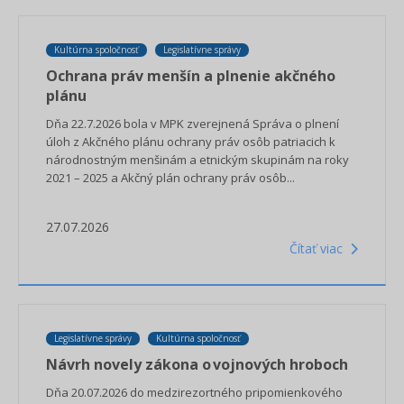
Kultúrna spoločnosť
Legislatívne správy
Ochrana práv menšín a plnenie akčného
plánu
Dňa 22.7.2026 bola v MPK zverejnená Správa o plnení
úloh z Akčného plánu ochrany práv osôb patriacich k
národnostným menšinám a etnickým skupinám na roky
2021 – 2025 a Akčný plán ochrany práv osôb...
27.07.2026
Čítať viac
Legislatívne správy
Kultúrna spoločnosť
Návrh novely zákona o vojnových hroboch
Dňa 20.07.2026 do medzirezortného pripomienkového