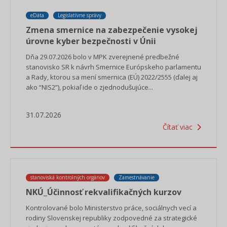
eDáta
Legislatívne správy
Zmena smernice na zabezpečenie vysokej
úrovne kyber bezpečnosti v Únii
Dňa 29.07.2026 bolo v MPK zverejnené predbežné
stanovisko SR k návrh Smernice Európskeho parlamentu
a Rady, ktorou sa mení smernica (EÚ) 2022/2555 (ďalej aj
ako “NIS2”), pokiaľ ide o zjednodušujúce...
31.07.2026
Čítať viac
stanoviská kontrolných orgánov
Zamestnávanie
NKÚ_Účinnosť rekvalifikačných kurzov
Kontrolované bolo Ministerstvo práce, sociálnych vecí a
rodiny Slovenskej republiky zodpovedné za strategické