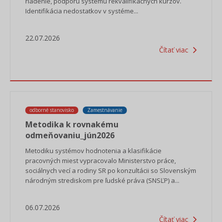
riadenie, podporu systému rekvalifikačných kurzov.
Identifikácia nedostatkov v systéme...
22.07.2026
Čítať viac
odborné stanovisko
Zamestnávanie
Metodika k rovnakému
odmeňovaniu_jún2026
Metodiku systémov hodnotenia a klasifikácie
pracovných miest vypracovalo Ministerstvo práce,
sociálnych vecí a rodiny SR po konzultácii so Slovenským
národným strediskom pre ľudské práva (SNSĽP) a...
06.07.2026
Čítať viac