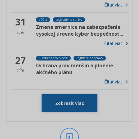
Čítať viac
31
eDáta
Legislatívne správy
Zmena smernice na zabezpečenie
júl
2026
vysokej úrovne kyber bezpečnost...
Čítať viac
27
Kultúrna spoločnosť
Legislatívne správy
Ochrana práv menšín a plnenie
júl
2026
akčného plánu
Čítať viac
Zobraziť viac