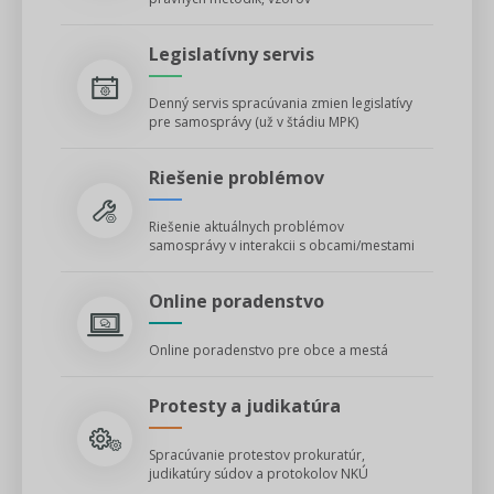
Jedinečný servis
Legislatívny servis
pre všetky obce/mestá,
Denný servis spracúvania zmien legislatívy
starostov/primátorov, poslancov
pre samosprávy (už v štádiu MPK)
Riešenie problémov
Legislatívne správy pre každého
Riešenie aktuálnych problémov
- len u nás
samosprávy v interakcii s obcami/mestami
Online poradenstvo
LEGISLATIVA
Online poradenstvo pre obce a mestá
Protesty a judikatúra
Spracúvanie protestov prokuratúr,
judikatúry súdov a protokolov NKÚ