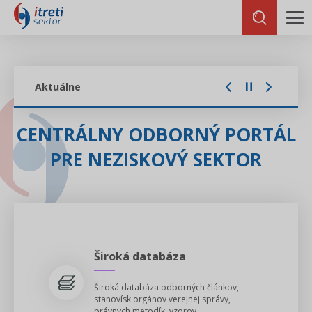
Aktuálne
CENTRÁLNY ODBORNÝ PORTÁL
PRE NEZISKOVÝ SEKTOR
Široká databáza
isamosprava.sk ꟾ i3 právo
Široká databáza odborných článkov,
Odpovede nájdete u nás - prípadové
stanovísk orgánov verejnej správy,
štúdie, články a poradenstvo
právnych metodík, vzorov