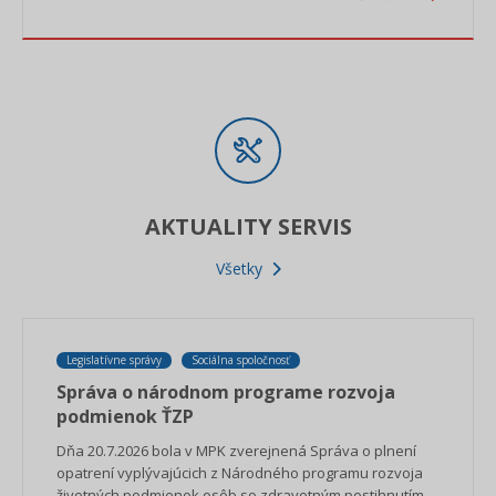
AKTUALITY SERVIS
Všetky
Legislatívne správy
Sociálna spoločnosť
Správa o národnom programe rozvoja
podmienok ŤZP
Dňa 20.7.2026 bola v MPK zverejnená Správa o plnení
opatrení vyplývajúcich z Národného programu rozvoja
životných podmienok osôb so zdravotným postihnutím