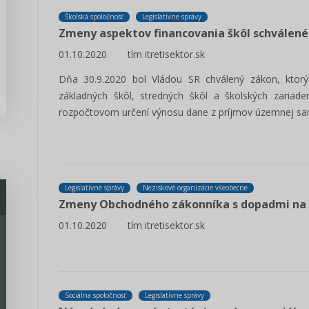
Školská spoločnosť
Legislatívne správy
Zmeny aspektov financovania škôl schválené
01.10.2020
tím itretisektor.sk
Dňa 30.9.2020 bol Vládou SR chválený zákon, ktor
základných škôl, stredných škôl a školských zaria
rozpočtovom určení výnosu dane z príjmov územnej s
Legislatívne správy
Neziskové organizácie všeobecne
Zmeny Obchodného zákonníka s dopadmi na 
01.10.2020
tím itretisektor.sk
Sociálna spoločnosť
Legislatívne správy