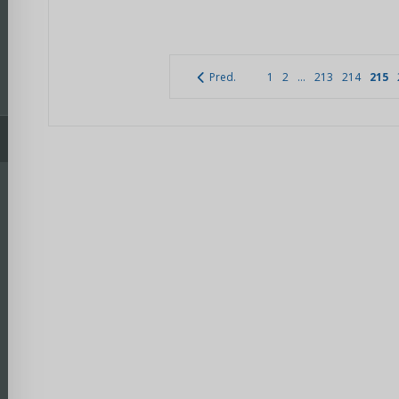
Pred.
1
2
...
213
214
215