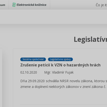
Čo je i
Legislatí
Sociálna spoločnosť
Legislatívne správy
Zrušenie petícií k VZN o hazardných hrách
02.10.2020
Mgr. Vladimír Fujak
Dňa 29.09.2020 schválila NRSR novelu zákona, ktorou s
zmene a doplnení niektorých zákonov v znení zákona č. 