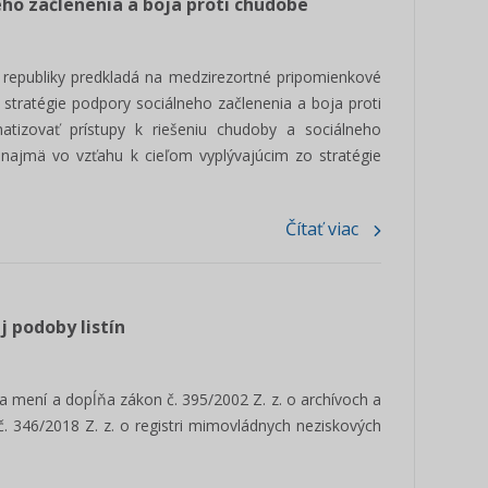
ho začlenenia a boja proti chudobe
ej republiky predkladá na medzirezortné pripomienkové
 stratégie podpory sociálneho začlenenia a boja proti
atizovať prístupy k riešeniu chudoby a sociálneho
 najmä vo vzťahu k cieľom vyplývajúcim zo stratégie
Čítať viac
 podoby listín
a mení a dopĺňa zákon č. 395/2002 Z. z. o archívoch a
č. 346/2018 Z. z. o registri mimovládnych neziskových