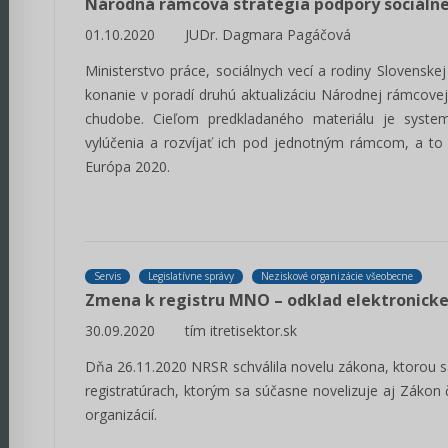
Národná rámcová stratégia podpory sociálne
01.10.2020
JUDr. Dagmara Pagáčová
Ministerstvo práce, sociálnych vecí a rodiny Slovensk
konanie v poradí druhú aktualizáciu Národnej rámcovej
chudobe. Cieľom predkladaného materiálu je system
vylúčenia a rozvíjať ich pod jednotným rámcom, a to
Európa 2020.
Servis
Legislatívne správy
Neziskové organizácie všeobecne
Zmena k registru MNO – odklad elektronickej
30.09.2020
tím itretisektor.sk
Dňa 26.11.2020 NRSR schválila novelu zákona, ktorou s
registratúrach, ktorým sa súčasne novelizuje aj Zákon 
organizácií.