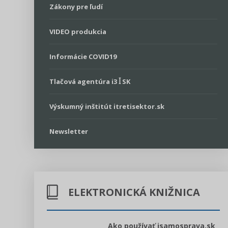
Zákony pre ľudí
VIDEO produkcia
Informácie COVID19
Tlačová agentúra i3 ꟾ SK
Výskumný inštitút itretisektor.sk
Newsletter
ELEKTRONICKÁ KNIŽNICA
l voľby 2022
Ako používať isamosprava.sk