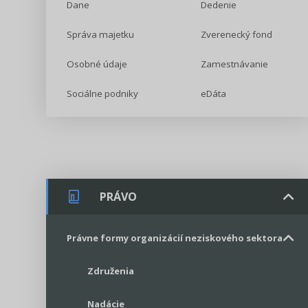
Dane
Dedenie
Správa majetku
Zverenecký fond
Osobné údaje
Zamestnávanie
Sociálne podniky
eDáta
PRÁVO
Právne formy organizácií neziskového sektora
Združenia
Nadácie