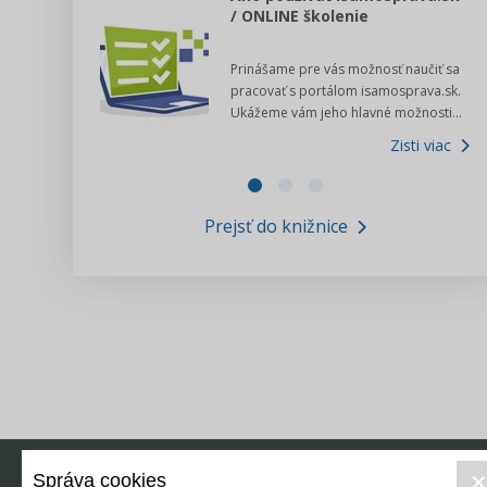
/ ONLINE školenie
dný manuál pre
Prinášame pre vás možnosť naučiť sa
 poslanca obce,
pracovať s portálom isamosprava.sk.
v...
Ukážeme vám jeho hlavné možnosti...
Zisti viac
Zisti viac
Prejsť do knižnice
Správa cookies