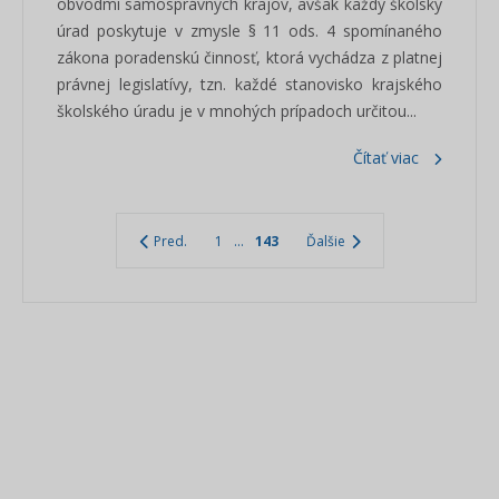
obvodmi samosprávnych krajov, avšak každý školský
úrad poskytuje v zmysle § 11 ods. 4 spomínaného
zákona poradenskú činnosť, ktorá vychádza z platnej
právnej legislatívy, tzn. každé stanovisko krajského
školského úradu je v mnohých prípadoch určitou...
Čítať viac
Pred.
1
...
143
Ďalšie