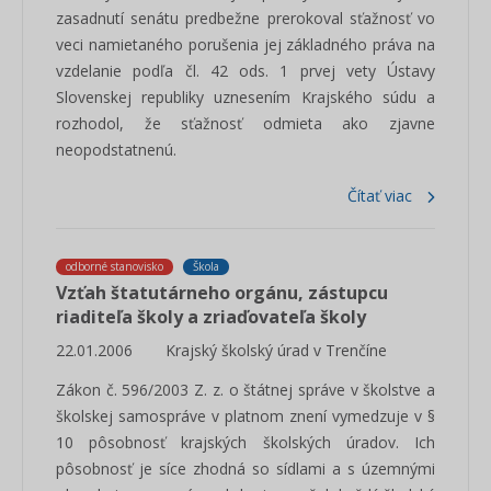
zasadnutí senátu predbežne prerokoval sťažnosť vo
veci namietaného porušenia jej základného práva na
vzdelanie podľa čl. 42 ods. 1 prvej vety Ústavy
Slovenskej republiky uznesením Krajského súdu a
rozhodol, že sťažnosť odmieta ako zjavne
neopodstatnenú.
Čítať viac
odborné stanovisko
Škola
Vzťah štatutárneho orgánu, zástupcu
riaditeľa školy a zriaďovateľa školy
22.01.2006
Krajský školský úrad v Trenčíne
Zákon č. 596/2003 Z. z. o štátnej správe v školstve a
školskej samospráve v platnom znení vymedzuje v §
10 pôsobnosť krajských školských úradov. Ich
pôsobnosť je síce zhodná so sídlami a s územnými