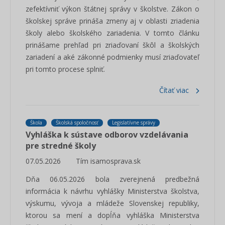
zefektívniť výkon štátnej správy v školstve. Zákon o
školskej správe prináša zmeny aj v oblasti zriadenia
školy alebo školského zariadenia. V tomto článku
prinášame prehľad pri zriaďovaní škôl a školských
zariadení a aké zákonné podmienky musí zriaďovateľ
pri tomto procese splniť.
Čítať viac
Škola
Školská spoločnosť
Legislatívne správy
Vyhláška k sústave odborov vzdelávania
pre stredné školy
07.05.2026
Tím isamosprava.sk
Dňa 06.05.2026 bola zverejnená predbežná
informácia k návrhu vyhlášky Ministerstva školstva,
výskumu, vývoja a mládeže Slovenskej republiky,
ktorou sa mení a dopĺňa vyhláška Ministerstva