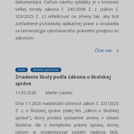
dokumentácii. Cieľom návrhu vyhlášky je v kontexte
veľkej novely zákona č. 245/2008 Z. z. (zákon č.
323/2025 Z. z.) reflektovať na zmeny tak, aby boli
zohľadnené požiadavky aplikačnej praxe a zosúladila
sa terminológia vykonávacieho právneho predpisu so
zákonom.
Čítať viac
Škola
Školská spoločnosť
Zriadenie školy podľa zákona o školskej
správe
11.05.2026
Martin Laurinc
Dňa 1.1.2026 nadobudol účinnosť zákon č. 321/2025
Z. z. o školskej správe (ďalej len „zákon o školskej
správe“), ktorý prináša významné zmeny v oblasti
školstva. Ide o komplexnú právnu úpravu, ktorej
cieľom je modernizovať systém riadenia škôl,