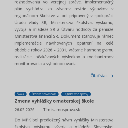
rozhodovania vo verejnej správe. Implementačný
plán vychádza zo záverov revízie výdavkov v
regionálnom školstve a bol pripravený v spolupráci
Úradu vlády SR, Ministerstva školstva, výskumu,
vývoja a mládeže SR a Útvaru hodnoty za peniaze
Ministerstva financií SR. Dokument stanovuje rámec
implementácie navrhovaných opatrení na celé
obdobie rokov 2026 – 2031, vrátane harmonogramu
realizácie, očakávaných výsledkov a mechanizmov
monitorovania a vyhodnocovania.
Čítať viac
Škola
Školská spoločnosť
Legislatívne správy
Zmena vyhlášky o materskej škole
26.05.2026
Tím isamosprava.sk
Do MPK bol predložený návrh vyhlášky Ministerstva
školstva, výskumu, vývoja a mládeže Slovenskej