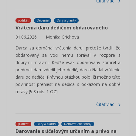
Čítať viac
judikát
Dedenie
Dary a granty
Vrátenia daru dedičom obdarovaného
01.06.2026
Monika Grichová
Darca sa domáhal vrátenia daru, pretože tvrdil, že
obdarovaný sa voči nemu správal v rozpore s
dobrými mravmi. Keďže však obdarovaný zomrel a
predmet daru zdedil jeho dedič, darca žiadal vrátenie
daru od dediča. Právnou otázkou bolo, či možno túto
povinnosť preniesť na dediča s odkazom na dobré
mravy (§ 3 ods. 1 OZ).
Čítať viac
judikát
Dary a granty
Neinvestičné fondy
Darovanie s účelovým určením a právo na