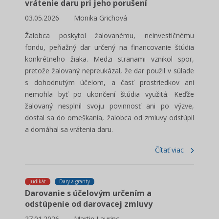
vrátenie daru pri jeho porušení
03.05.2026
Monika Grichová
Žalobca poskytol žalovanému, neinvestičnému
fondu, peňažný dar určený na financovanie štúdia
konkrétneho žiaka. Medzi stranami vznikol spor,
pretože žalovaný nepreukázal, že dar použil v súlade
s dohodnutým účelom, a časť prostriedkov ani
nemohla byť po ukončení štúdia využitá. Keďže
žalovaný nesplnil svoju povinnosť ani po výzve,
dostal sa do omeškania, žalobca od zmluvy odstúpil
a domáhal sa vrátenia daru.
Čítať viac
judikát
Dary a granty
Darovanie s účelovým určením a
odstúpenie od darovacej zmluvy
27.01.2026
Martin Laurinc