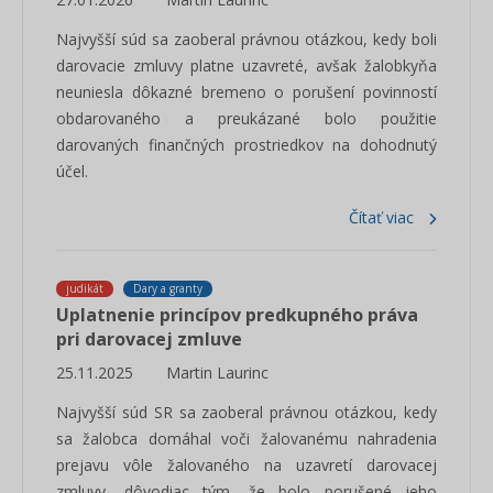
Najvyšší súd sa zaoberal právnou otázkou, kedy boli
darovacie zmluvy platne uzavreté, avšak žalobkyňa
neuniesla dôkazné bremeno o porušení povinností
obdarovaného a preukázané bolo použitie
darovaných finančných prostriedkov na dohodnutý
účel.
Čítať viac
judikát
Dary a granty
Uplatnenie princípov predkupného práva
pri darovacej zmluve
25.11.2025
Martin Laurinc
Najvyšší súd SR sa zaoberal právnou otázkou, kedy
sa žalobca domáhal voči žalovanému nahradenia
prejavu vôle žalovaného na uzavretí darovacej
zmluvy, dôvodiac tým, že bolo porušené jeho