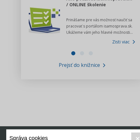
/ ONLINE školenie
dný manuál pre
Prinášame pre vás možnosť naučiť sa
 poslanca obce,
pracovať s portálom isamosprava.sk.
v...
Ukážeme vám jeho hlavné možnosti...
Zisti viac
Zisti viac
Prejsť do knižnice
Správa cookies