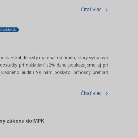
Čítať viac
tisektor.sk
or.sk získal dôležitý materiál od úradu, ktorý vykonáva
edostatky pri nakladaní s2% dane poukazujeme aj pri
d vládneho auditu SR nám poskytol prínosný prehľad
Čítať viac
eny zákona do MPK