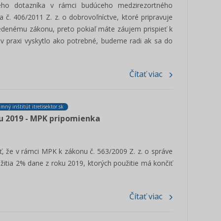
ého dotazníka v rámci budúceho medzirezortného
. 406/2011 Z. z. o dobrovoľníctve, ktoré pripravuje
vedenému zákonu, preto pokiaľ máte záujem prispieť k
v praxi vyskytlo ako potrebné, budeme radi ak sa do
Čítať viac
mný inštitút itretisektor.sk
ku 2019 - MPK pripomienka
že v rámci MPK k zákonu č. 563/2009 Z. z. o správe
žitia 2% dane z roku 2019, ktorých použitie má končiť
Čítať viac