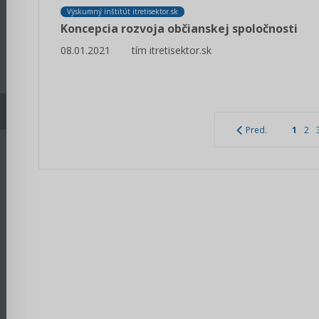
Výskumný inštitút itretisektor.sk
Koncepcia rozvoja občianskej spoločnosti
08.01.2021
tím itretisektor.sk
Pred.
1
2