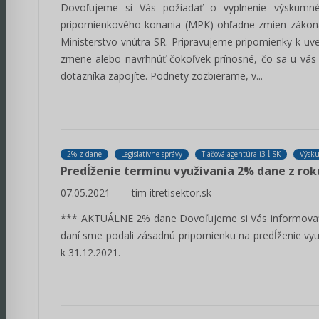
Dovoľujeme si Vás požiadať o vyplnenie výskumn
pripomienkového konania (MPK) ohľadne zmien zákona č
Ministerstvo vnútra SR. Pripravujeme pripomienky k u
zmene alebo navrhnúť čokoľvek prínosné, čo sa u vás 
dotazníka zapojíte. Podnety zozbierame, v...
2% z dane
Legislatívne správy
Tlačová agentúra i3 ꟾ SK
Výsku
Predĺženie termínu využívania 2% dane z ro
07.05.2021
tím itretisektor.sk
*** AKTUÁLNE 2% dane Dovoľujeme si Vás informovať, 
daní sme podali zásadnú pripomienku na predĺženie vyu
k 31.12.2021.