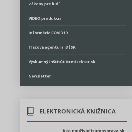
Zákony pre ľudí
VIDEO produkcia
Informácie COVID19
Tlačová agentúra i3 ꟾ SK
Výskumný inštitút itretisektor.sk
Newsletter
ELEKTRONICKÁ KNIŽNICA
l voľby 2022
Ako používať isamosprava.sk