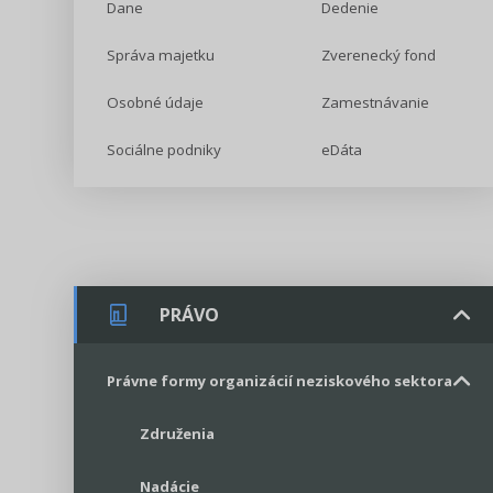
Dane
Dedenie
Správa majetku
Zverenecký fond
Osobné údaje
Zamestnávanie
Sociálne podniky
eDáta
PRÁVO
Právne formy organizácií neziskového sektora
Združenia
Nadácie