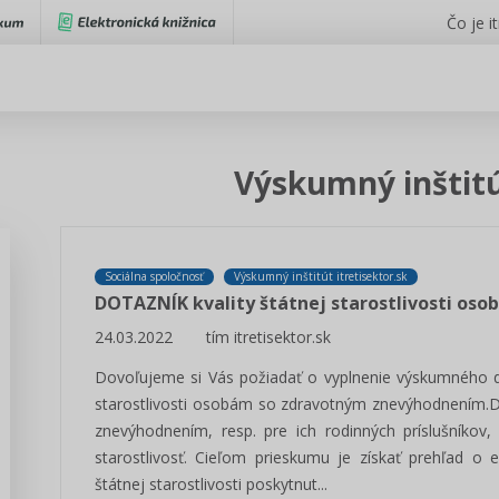
Čo je i
Výskumný inštitú
Sociálna spoločnosť
Výskumný inštitút itretisektor.sk
DOTAZNÍK kvality štátnej starostlivosti o
24.03.2022
tím itretisektor.sk
Dovoľujeme si Vás požiadať o vyplnenie výskumného do
starostlivosti osobám so zdravotným znevýhodnením.D
znevýhodnením, resp. pre ich rodinných príslušníkov
starostlivosť. Cieľom prieskumu je získať prehľad o 
štátnej starostlivosti poskytnut...