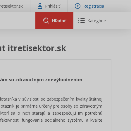
tretisektor.sk
Prihlásiť
Registrácia
Hľadať
Kategórie
t itretisektor.sk
sobám so zdravotným znevýhodnením
tazníka v súvislosti so zabezpečením kvality štátnej
otazník je primárne určený pre osoby so zdravotným
, ktorí sa o nich starajú a zabezpečujú im potrebnú
efektívnosti fungovania sociálneho systému a kvalite