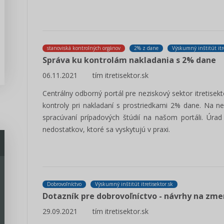
stanoviská kontrolných orgánov
2% z dane
Výskumný inštitút itre
Správa ku kontrolám nakladania s 2% dane
06.11.2021
tím itretisektor.sk
Centrálny odborný portál pre neziskový sektor itretisekt
kontroly pri nakladaní s prostriedkami 2% dane. Na n
spracúvaní prípadových štúdií na našom portáli. Úra
nedostatkov, ktoré sa vyskytujú v praxi.
Dobrovoľníctvo
Výskumný inštitút itretisektor.sk
Dotazník pre dobrovoľníctvo - návrhy na zm
29.09.2021
tím itretisektor.sk