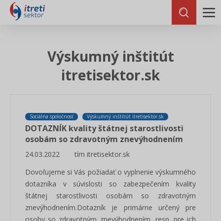
Výskumný inštitút
itretisektor.sk
Sociálna spoločnosť
Výskumný inštitút itretisektor.sk
DOTAZNÍK kvality štátnej starostlivosti
osobám so zdravotným znevýhodnením
24.03.2022
tím itretisektor.sk
Dovoľujeme si Vás požiadať o vyplnenie výskumného
dotazníka v súvislosti so zabezpečením kvality
štátnej starostlivosti osobám so zdravotným
znevýhodnením.Dotazník je primárne určený pre
osoby so zdravotným znevýhodnením, resp. pre ich