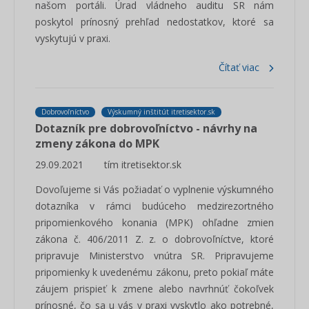
našom portáli. Úrad vládneho auditu SR nám
poskytol prínosný prehľad nedostatkov, ktoré sa
vyskytujú v praxi.
Čítať viac
Dobrovoľníctvo
Výskumný inštitút itretisektor.sk
Dotazník pre dobrovoľníctvo - návrhy na
zmeny zákona do MPK
29.09.2021
tím itretisektor.sk
Dovoľujeme si Vás požiadať o vyplnenie výskumného
dotazníka v rámci budúceho medzirezortného
pripomienkového konania (MPK) ohľadne zmien
zákona č. 406/2011 Z. z. o dobrovoľníctve, ktoré
pripravuje Ministerstvo vnútra SR. Pripravujeme
pripomienky k uvedenému zákonu, preto pokiaľ máte
záujem prispieť k zmene alebo navrhnúť čokoľvek
prínosné, čo sa u vás v praxi vyskytlo ako potrebné,