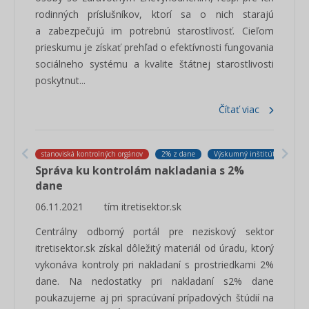
rodinných príslušníkov, ktorí sa o nich starajú
a zabezpečujú im potrebnú starostlivosť. Cieľom
prieskumu je získať prehľad o efektívnosti fungovania
sociálneho systému a kvalite štátnej starostlivosti
poskytnut...
Čítať viac
stanoviská kontrolných orgánov
2% z dane
Výskumný inštitút itretisekto
Správa ku kontrolám nakladania s 2%
dane
06.11.2021
tím itretisektor.sk
Centrálny odborný portál pre neziskový sektor
itretisektor.sk získal dôležitý materiál od úradu, ktorý
vykonáva kontroly pri nakladaní s prostriedkami 2%
dane. Na nedostatky pri nakladaní s2% dane
poukazujeme aj pri spracúvaní prípadových štúdií na