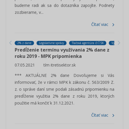
budeme radi ak sa do dotazníka zapojíte. Podnety
zozbierame, v...
Čítať viac
2% z dane
Legislatívne správy
Tlačová agentúra i3 ꟾ SK
Výskumný inš
Predĺženie termínu využívania 2% dane z
roku 2019 - MPK pripomienka
07.05.2021
tím itretisektor.sk
*** AKTUÁLNE 2% dane Dovoľujeme si Vás
informovať, že v rámci MPK k zákonu č. 563/2009 Z.
z. o správe daní sme podali zásadnú pripomienku na
predĺženie využitia 2% dane z roku 2019, ktorých
použitie má končiť k 31.12.2021.
Čítať viac