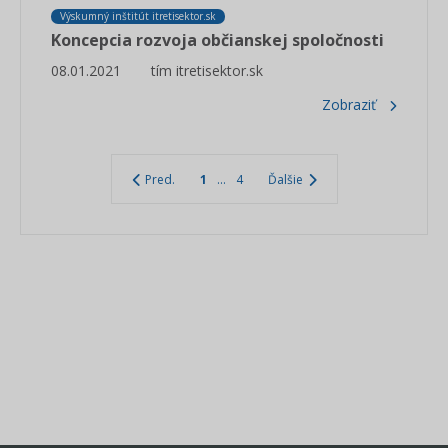
Výskumný inštitút itretisektor.sk
Koncepcia rozvoja občianskej spoločnosti
08.01.2021
tím itretisektor.sk
Zobraziť
Pred.
1
...
4
Ďalšie