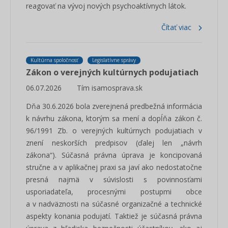
reagovať na vývoj nových psychoaktívnych látok.
Čítať viac
Kultúrna spoločnosť
Legislatívne správy
Zákon o verejných kultúrnych podujatiach
06.07.2026
Tím isamosprava.sk
Dňa 30.6.2026 bola zverejnená predbežná informácia
k návrhu zákona, ktorým sa mení a dopĺňa zákon č.
96/1991 Zb. o verejných kultúrnych podujatiach v
znení neskorších predpisov (ďalej len „návrh
zákona“). Súčasná právna úprava je koncipovaná
stručne a v aplikačnej praxi sa javí ako nedostatočne
presná najmä v súvislosti s povinnosťami
usporiadateľa, procesnými postupmi obce
a v nadväznosti na súčasné organizačné a technické
aspekty konania podujatí. Taktiež je súčasná právna