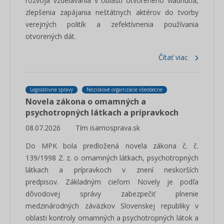
rozvoja vzdelávania v oblasti otvoreného vládnutia,
zlepšenia zapájania neštátnych aktérov do tvorby
verejných politík a zefektívnenia používania
otvorených dát.
Čítať viac
Legislatívne správy
Neziskové organizácie všeobecne
Novela zákona o omamných a
psychotropných látkach a prípravkoch
08.07.2026
Tím isamosprava.sk
Do MPK bola predložená novela zákona č. č.
139/1998 Z. z. o omamných látkach, psychotropných
látkach a prípravkoch v znení neskorších
predpisov. Základným cieľom Novely je podľa
dôvodovej správy zabezpečiť plnenie
medzinárodných záväzkov Slovenskej republiky v
oblasti kontroly omamných a psychotropných látok a