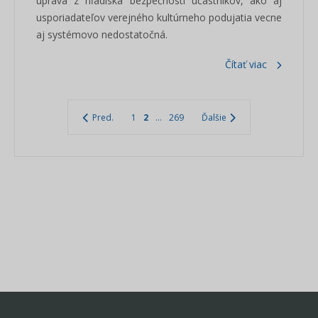
úprava z hľadiska bezpečnosti účastníkov, ako aj
usporiadateľov verejného kultúrneho podujatia vecne
aj systémovo nedostatočná.
Čítať viac
Pred.
1
2
...
269
Ďalšie