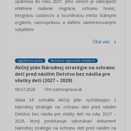
opatrenia do roku 2031. Jeho cieľom je zabezpečiť
efektívne riadenie migrácie, ochranu hraníc,
integráciu cudzincov a koordináciu medzi štátnymi
orgánmi, samosprávou a ďalšími zainteresovanými
subjektmi.
Čítať viac
Legislatívne správy
Neziskové organizácie všeobecne
Akčný plán Národnej stratégie na ochranu
detí pred násilím Detstvo bez násilia pre
všetky deti (2027 – 2029)
08.07.2026
Tím isamosprava.sk
Vláda SR schválila Akčný plán vychádzajúci z
Národnej stratégie na ochranu detí pred násilím
Detstvo bez násilia pre všetky deti na roky 2027 –
2029, ktorý predstavuje vykonávací dokument
Národnej stratégie na ochranu detí pred násilím na