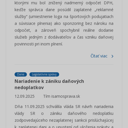
ktorými mu bol znížený nadmerný odpočet DPH,
keďže správca dane posúdil zaplatené „reklamné
služby“ (umiestnenie loga na športových podujatiach
a súvisiace plnenia) ako sponzoring bez nároku na
odpočet, a zároveň spochybnil reálne dodanie
služieb jedným z dodávateľov a čas vzniku daňovej
povinnosti pri inom plnení.
Čítať viac
Dane
Legislatívne správy
Nariadenie k zániku daňových
nedoplatkov
12.09.2025
Tím isamosprava.sk
Dňa 11.09.2025 schválila vláda SR návrh nariadenia
vlády SR o zániku daňového nedoplatku
zodpovedajúceho nezaplatenej sankcii prislúchajúcej
k zaplatenej dani a o upustení od uloženia pokuty a