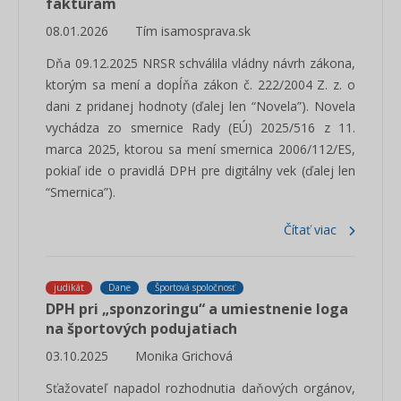
faktúram
08.01.2026
Tím isamosprava.sk
Dňa 09.12.2025 NRSR schválila vládny návrh zákona,
ktorým sa mení a dopĺňa zákon č. 222/2004 Z. z. o
dani z pridanej hodnoty (ďalej len “Novela”). Novela
vychádza zo smernice Rady (EÚ) 2025/516 z 11.
marca 2025, ktorou sa mení smernica 2006/112/ES,
pokiaľ ide o pravidlá DPH pre digitálny vek (ďalej len
“Smernica”).
Čítať viac
judikát
Dane
Športová spoločnosť
DPH pri „sponzoringu“ a umiestnenie loga
na športových podujatiach
03.10.2025
Monika Grichová
Sťažovateľ napadol rozhodnutia daňových orgánov,