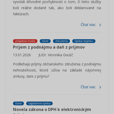
vyvolali dôvodné pochybnosti o tom, či tieto služby
boli reálne dodané tak, ako boli deklarované na
faktúrach.
Čítať viac
prípadová štúdia
Dane
Združenia
Správa majetku
Príjem z podnájmu a daň z príjmov
13.01.2026
JUDr. Veronika Gvušč
Podliehajú príjmy občianskeho združenia z podnájmu
nehnuteľnosti, ktoré užíva na základe nájomnej
zmluvy, dani z príjmu?
Čítať viac
Dane
Legislatívne správy
Novela zákona o DPH k elektronickým