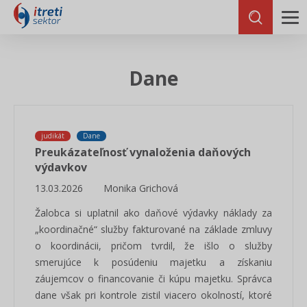
Dane
judikát
Dane
Preukázateľnosť vynaloženia daňových
výdavkov
13.03.2026
Monika Grichová
Žalobca si uplatnil ako daňové výdavky náklady za
„koordinačné“ služby fakturované na základe zmluvy
o koordinácii, pričom tvrdil, že išlo o služby
smerujúce k posúdeniu majetku a získaniu
záujemcov o financovanie či kúpu majetku. Správca
dane však pri kontrole zistil viacero okolností, ktoré