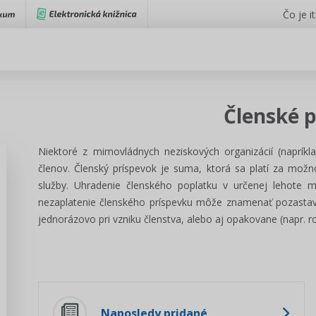
Čo je i
Členské 
Niektoré z mimovládnych neziskových organizácií (napríkl
členov. Členský príspevok je suma, ktorá sa platí za možno
služby. Uhradenie členského poplatku v určenej lehote m
nezaplatenie členského príspevku môže znamenať pozastave
jednorázovo pri vzniku členstva, alebo aj opakovane (napr. 
Naposledy pridané