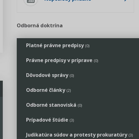
Odborná doktrína
Platné právne predpisy
(0)
Právne predpisy v príprave
(0)
Dôvodové správy
(0)
Odborné články
(2)
Odborné stanoviská
(0)
Zdanenie členských príspevkov daňovníkov 
alebo nezriadených na podnikanie
Prípadové štúdie
(3)
17.08.2018
Mgr. Lenka Michalovičová
Judikatúra súdov a protesty prokuratúry
(3)
Prevod zostatku 2% dane a členského na nov