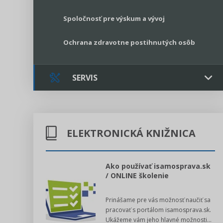
Spoločnosť pre výskum a vývoj
Ochrana zdravotne postihnutých osôb
SERVIS
Kontakt
ELEKTRONICKÁ KNIŽNICA
Online poradenstvo
Právne služby GPL
l voľby 2022
Ako používať isamosprava.sk
/ ONLINE školenie
Register neziskových organizácií
dný manuál pre
Prinášame pre vás možnosť naučiť sa
 poslanca obce,
Legislatívne správy
pracovať s portálom isamosprava.sk.
v...
Ukážeme vám jeho hlavné možnosti...