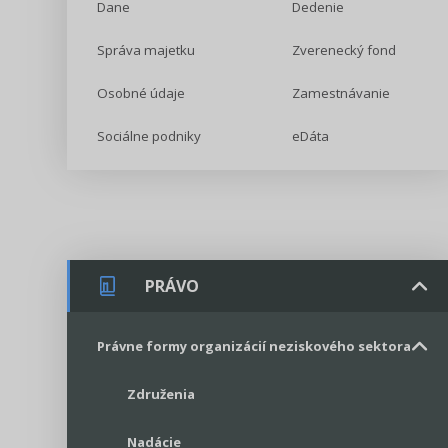
Dane
Dedenie
Správa majetku
Zverenecký fond
Osobné údaje
Zamestnávanie
Sociálne podniky
eDáta
PRÁVO
Právne formy organizácií neziskového sektora
Združenia
Nadácie