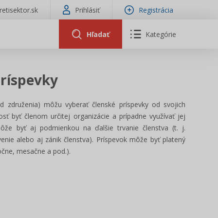
tretisektor.sk
Prihlásiť
Registrácia
Hľadať
Kategórie
príspevky
ad združenia) môžu vyberať členské príspevky od svojich
sť byť členom určitej organizácie a prípadne využívať jej
ôže byť aj podmienkou na ďalšie trvanie členstva (t. j.
nie alebo aj zánik členstva). Príspevok môže byť platený
ročne, mesačne a pod.).