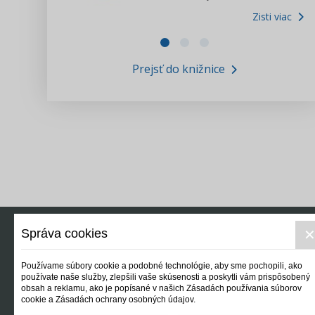
Zisti viac
Zákony pre ľudí
Zisti viac
VIDEO produkcia
Prejsť do knižnice
Informácie COVID19
Tlačová agentúra i3 ꟾ SK
Výskumný inštitút itretisektor.sk
Newsletter
Správa cookies
Používame súbory cookie a podobné technológie, aby sme pochopili, ako
používate naše služby, zlepšili vaše skúsenosti a poskytli vám prispôsobený
obsah a reklamu, ako je popísané v našich Zásadách používania súborov
cookie a Zásadách ochrany osobných údajov.