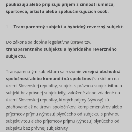
poukazujú alebo pripisujú príjem z činnosti umelca,
športovca, artistu alebo spoluúčinkujúcich osôb.
Transparentný subjekt a hybridný reverzný subjekt.
Do zákona sa dopĺňa legislatívna úprava tzv.
transparentného subjektu a hybridného reverzného
subjektu.
Transparentným subjektom sa rozumie
verejná obchodná
spoločnosť alebo komanditná spoločnosť
so sídlom na
území Slovenskej republiky, subjekt s právnou subjektivitou a
subjekt bez právnej subjektivity, založené alebo zriadené na
území Slovenskej republiky, ktorých príjmy (výnosy) sú
zdaňované až na úrovni spoločníkov, komplementárov alebo
príjemcov príjmu (výnosu) plynúceho od subjektu s právnou
subjektivitou alebo príjemcov príjmu (výnosu) plynúceho od
subjektu bez právnej subjektivity;