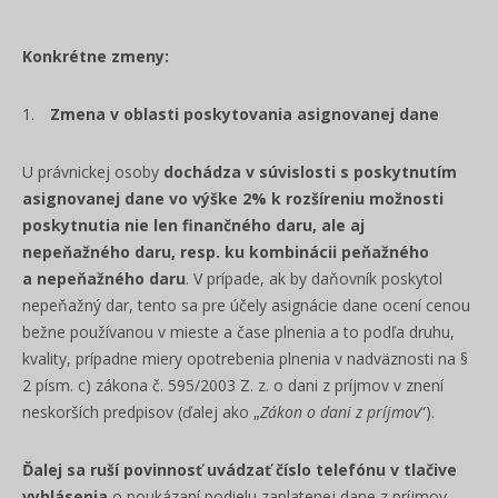
Konkrétne zmeny:
Zmena v oblasti poskytovania asignovanej dane
U právnickej osoby
dochádza v súvislosti s poskytnutím
asignovanej dane vo výške 2% k rozšíreniu možnosti
poskytnutia nie len finančného daru, ale aj
nepeňažného daru, resp. ku kombinácii peňažného
a nepeňažného daru
. V prípade, ak by daňovník poskytol
nepeňažný dar, tento sa pre účely asignácie dane ocení cenou
bežne používanou v mieste a čase plnenia a to podľa druhu,
kvality, prípadne miery opotrebenia plnenia v nadväznosti na §
2 písm. c) zákona
č. 595/2003 Z. z. o dani z príjmov v znení
neskorších predpisov (ďalej ako „
Zákon o dani z príjmov
“).
Ďalej sa ruší povinnosť uvádzať číslo telefónu v tlačive
vyhlásenia
o poukázaní podielu zaplatenej dane z príjmov,