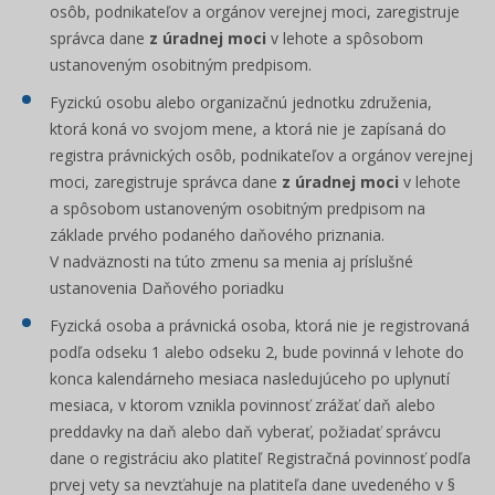
osôb, podnikateľov a orgánov verejnej moci, zaregistruje
správca dane
z úradnej moci
v lehote a spôsobom
ustanoveným osobitným predpisom.
Fyzickú osobu alebo organizačnú jednotku združenia,
ktorá koná vo svojom mene, a ktorá nie je zapísaná do
registra právnických osôb, podnikateľov a orgánov verejnej
moci, zaregistruje správca dane
z úradnej moci
v lehote
a spôsobom ustanoveným osobitným predpisom na
základe prvého podaného daňového priznania.
V nadväznosti na túto zmenu sa menia aj príslušné
ustanovenia Daňového poriadku
Fyzická osoba a právnická osoba, ktorá nie je registrovaná
podľa odseku 1 alebo odseku 2, bude povinná v lehote do
konca kalendárneho mesiaca nasledujúceho po uplynutí
mesiaca, v ktorom vznikla povinnosť zrážať daň alebo
preddavky na daň alebo daň vyberať, požiadať správcu
dane o registráciu ako platiteľ Registračná povinnosť podľa
prvej vety sa nevzťahuje na platiteľa dane uvedeného v §