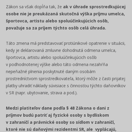
Zákon sa však dopĺňa tak, že
a
k v úhrade sprostredkujúcej
osobe nie je preukázaná skutočná výška príjmu umelca,
športovca, artistu alebo spoluúčinkujúcich osôb,
považuje sa za príjem týchto osôb celá úhrada.
Táto zmena má predstavovať protiúnikové opatrenie v situácii,
kedy je deklarovaná zmluvne dohodnutá odmena umelca,
športovca, artistu alebo spoluúčinkujúcich osôb
v podhodnotenej výške alebo táto odmena nezahŕňa
nepeňažné plnenia poskytnuté daným osobám
prostredníctvom sprostredkovateľa, ktorý môže z časti prijatej
platby uhradiť náklady súvisiace s činnosťou týchto daňovníkov
v SR (napr. ubytovanie, strava a pod.).
Medzi platiteľov dane podľa § 48 Zákona o dani z
príjmov budú patriť aj fyzické osoby s bydliskom
v zahraničí a právnické osoby so sídlom v zahraničí,
ktoré nie sú daňovými rezidentmi SR, ale
vyplácajú,