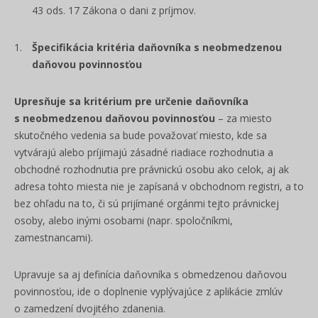
43 ods. 17 Zákona o dani z príjmov.
Špecifikácia kritéria daňovníka s neobmedzenou
daňovou povinnosťou
Upresňuje sa kritérium pre určenie daňovníka
s neobmedzenou daňovou povinnosťou
– za miesto
skutočného vedenia sa bude považovať miesto, kde sa
vytvárajú alebo príjimajú
zásadné riadiace rozhodnutia a
obchodné rozhodnutia pre právnickú osobu ako celok, aj ak
adresa tohto miesta nie je zapísaná v obchodnom registri, a to
bez ohľadu na to, či sú prijímané orgánmi tejto právnickej
osoby, alebo inými osobami (napr. spoločníkmi,
zamestnancami).
Upravuje sa aj definícia daňovníka s obmedzenou daňovou
povinnosťou, ide o doplnenie vyplývajúce z aplikácie zmlúv
o zamedzení dvojitého zdanenia.