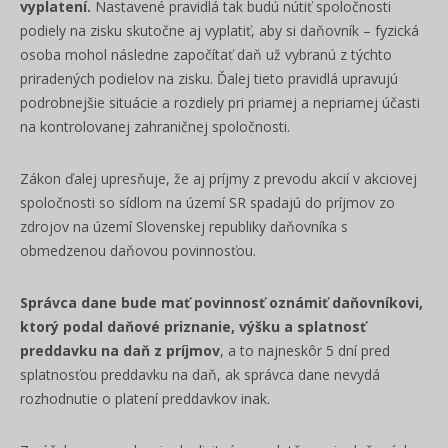
vyplatení.
Nastavené pravidlá tak budú nútiť spoločnosti
podiely na zisku skutočne aj vyplatiť, aby si daňovník – fyzická
osoba mohol následne započítať daň už vybranú z týchto
priradených podielov na zisku. Ďalej tieto pravidlá upravujú
podrobnejšie situácie a rozdiely pri priamej a nepriamej účasti
na kontrolovanej zahraničnej spoločnosti.
Zákon ďalej upresňuje, že aj príjmy z prevodu akcií v akciovej
spoločnosti so sídlom na území SR spadajú do
príjmov zo
zdrojov na území Slovenskej republiky daňovníka s
obmedzenou daňovou povinnosťou.
Správca dane bude mať povinnosť oznámiť daňovníkovi,
ktorý podal daňové priznanie, výšku a splatnosť
preddavku na daň z príjmov
, a to najneskôr 5 dní pred
splatnosťou preddavku na daň, ak správca dane nevydá
rozhodnutie o platení preddavkov inak.