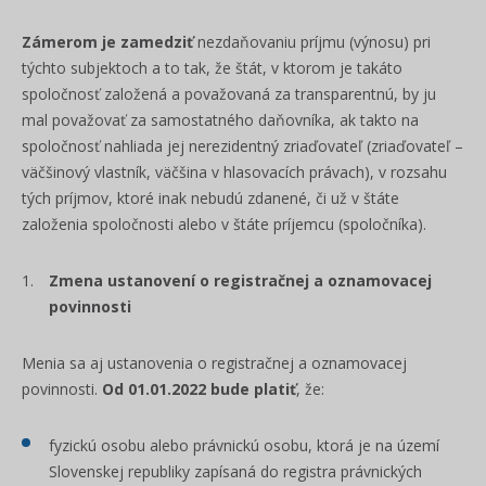
Zámerom je zamedziť
nezdaňovaniu príjmu (výnosu) pri
týchto subjektoch a to tak, že štát, v ktorom je takáto
spoločnosť založená a považovaná za transparentnú, by ju
mal považovať za samostatného daňovníka, ak takto na
spoločnosť nahliada jej nerezidentný zriaďovateľ (zriaďovateľ –
väčšinový vlastník, väčšina v hlasovacích právach), v rozsahu
tých príjmov, ktoré inak nebudú zdanené, či už v štáte
založenia spoločnosti alebo v štáte príjemcu (spoločníka).
Zmena ustanovení o registračnej a oznamovacej
povinnosti
Menia sa aj ustanovenia o registračnej a oznamovacej
povinnosti.
Od 01.01.2022 bude platiť
, že:
fyzickú osobu alebo právnickú osobu, ktorá je na území
Slovenskej republiky zapísaná do registra právnických