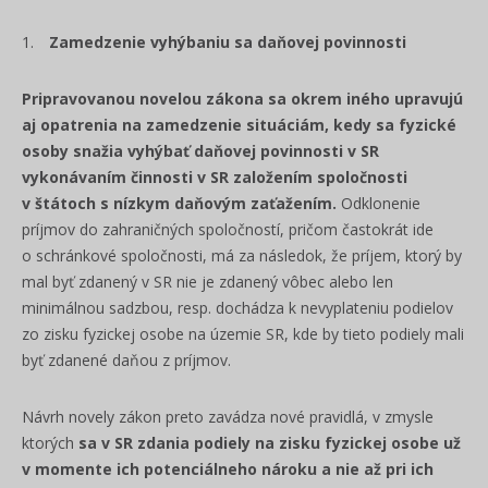
Zamedzenie vyhýbaniu sa daňovej povinnosti
Pripravovanou novelou zákona sa okrem iného upravujú
aj opatrenia na zamedzenie situáciám, kedy sa fyzické
osoby snažia vyhýbať daňovej povinnosti v SR
vykonávaním činnosti v SR založením spoločnosti
v štátoch s nízkym daňovým zaťažením.
Odklonenie
príjmov do zahraničných spoločností, pričom častokrát ide
o schránkové spoločnosti, má za následok, že príjem, ktorý by
mal byť zdanený v SR nie je zdanený vôbec alebo len
minimálnou sadzbou, resp. dochádza k nevyplateniu podielov
zo zisku fyzickej osobe na územie SR, kde by tieto podiely mali
byť zdanené daňou z príjmov.
Návrh novely zákon preto zavádza nové pravidlá, v zmysle
ktorých
sa v SR zdania podiely na zisku fyzickej osobe už
v momente ich potenciálneho nároku a nie až pri ich