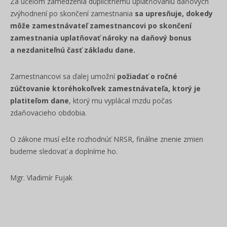
Za účelom zamedzenia duplicitnému uplatňovaniu daňových
zvýhodnení po skončení zamestnania
sa upresňuje, dokedy
môže zamestnávateľ zamestnancovi po skončení
zamestnania uplatňovať nároky na daňový bonus
a nezdaniteľnú časť základu dane.
Zamestnancovi sa ďalej umožní
požiadať o ročné
zúčtovanie ktoréhokoľvek zamestnávateľa, ktorý je
platiteľom dane
, ktorý mu vyplácal mzdu počas
zdaňovacieho obdobia.
O zákone musí ešte rozhodnúť NRSR, finálne znenie zmien
budeme sledovať a doplníme ho.
Mgr. Vladimír Fujak