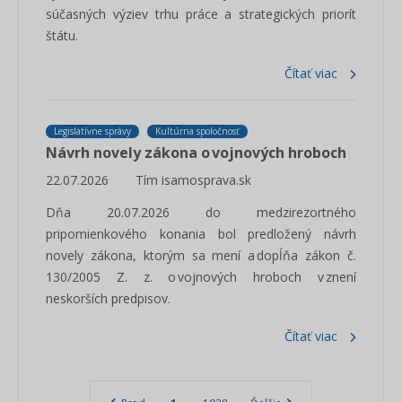
súčasných výziev trhu práce a strategických priorít
štátu.
Čítať viac
Legislatívne správy
Kultúrna spoločnosť
Návrh novely zákona o vojnových hroboch
22.07.2026
Tím isamosprava.sk
Dňa 20.07.2026 do medzirezortného
pripomienkového konania bol predložený návrh
novely zákona, ktorým sa mení a dopĺňa zákon č.
130/2005 Z. z. o vojnových hroboch v znení
neskorších predpisov.
Čítať viac