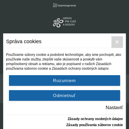
Správa cookies
Používame súbory cookie a podobné technológie, aby sme pochopili, ako
používate naše služby, zlepšili vaše skúsenosti a poskytli vám
prispôsobený obsah a reklamu, ako je popísané v našich Zásadách
používania súborov cookie a Zásadách ochrany osobných údajov.
Rozumiem
Kontakt
Všeobecné podmienky
Odmietnuť
Nastaviť
Zásady ochrany osobných údajov
© Centrálna nezisková spoločnosť | since 2012
Zásady používania súborov cookie
created by:
AZARA, s.r.o.
2026