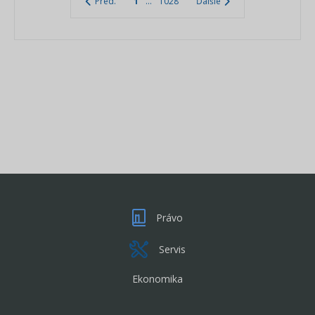
Pred.
1
...
1028
Ďalšie
Právo
Servis
Ekonomika