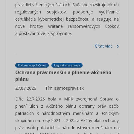
pravidiel v členských štátoch. Súčasne rozširuje okruh
regulovaných subjektov, podporuje využívanie
certifikácie kybernetickej bezpečnosti a reaguje na
nové hrozby vrátane ransomvérových útokov
a postkvantovej kryptografie.
Čítať viac
Kultúrna spoločnosť
Legislatívne správy
Ochrana práv menšín a plnenie akčného
plánu
27.07.2026
Tím isamosprava.sk
Dňa 22.7.2026 bola v MPK zverejnená Správa o
plnení úloh z Akčného plánu ochrany práv osôb
patriacich k národnostným menšinám a etnickým
skupinám na roky 2021 – 2025 a Akčný plán ochrany
práv osôb patriacich k národnostným menšinám na