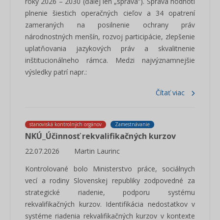
roky 2026 – 2030 (ďalej len „správa“). Správa hodnotí
plnenie šiestich operačných cieľov a 34 opatrení
zameraných na posilnenie ochrany práv
národnostných menšín, rozvoj participácie, zlepšenie
uplatňovania jazykových práv a skvalitnenie
inštitucionálneho rámca. Medzi najvýznamnejšie
výsledky patrí napr.:
Čítať viac
stanoviská kontrolných orgánov
Zamestnávanie
NKÚ_Účinnosť rekvalifikačných kurzov
22.07.2026
Martin Laurinc
Kontrolované bolo Ministerstvo práce, sociálnych
vecí a rodiny Slovenskej republiky zodpovedné za
strategické riadenie, podporu systému
rekvalifikačných kurzov. Identifikácia nedostatkov v
systéme riadenia rekvalifikačných kurzov v kontexte