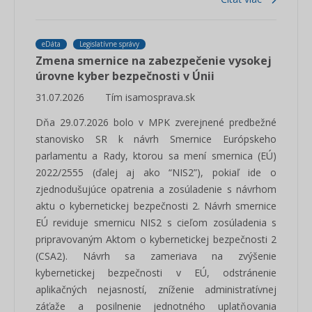
eDáta
Legislatívne správy
Zmena smernice na zabezpečenie vysokej
úrovne kyber bezpečnosti v Únii
31.07.2026
Tím isamosprava.sk
Dňa 29.07.2026 bolo v MPK zverejnené predbežné
stanovisko SR k návrh Smernice Európskeho
parlamentu a Rady, ktorou sa mení smernica (EÚ)
2022/2555 (ďalej aj ako “NIS2”), pokiaľ ide o
zjednodušujúce opatrenia a zosúladenie s návrhom
aktu o kybernetickej bezpečnosti 2. Návrh smernice
EÚ reviduje smernicu NIS2 s cieľom zosúladenia s
pripravovaným Aktom o kybernetickej bezpečnosti 2
(CSA2). Návrh sa zameriava na zvýšenie
kybernetickej bezpečnosti v EÚ, odstránenie
aplikačných nejasností, zníženie administratívnej
záťaže a posilnenie jednotného uplatňovania