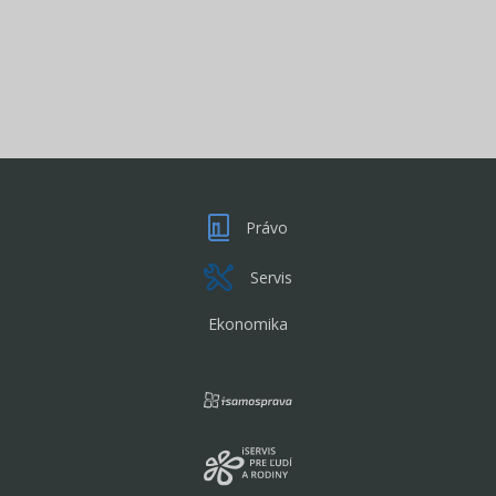
zvereneckého fondu z evidencie
07.10.2024
Martin Laurinc
Čítať viac
Právo
Servis
Ekonomika