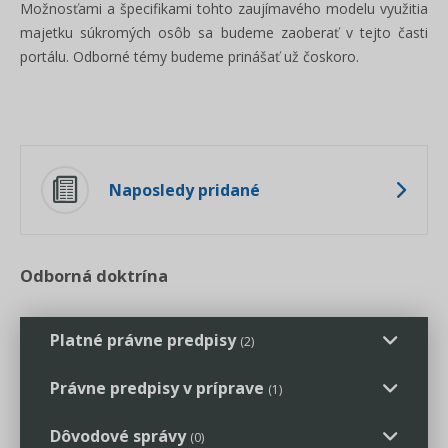
Možnosťami a špecifikami tohto zaujímavého modelu využitia
majetku súkromých osôb sa budeme zaoberať v tejto časti
portálu. Odborné témy budeme prinášať už čoskoro.
Naposledy pridané
Odborná doktrína
Platné právne predpisy
(2)
Právne predpisy v príprave
(1)
zákon č. 89/2012 Sb. Občanský zákoník
(nový)
Dôvodové správy
(0)
Správa majetku
Zverenecký fond
Legislatívne správy