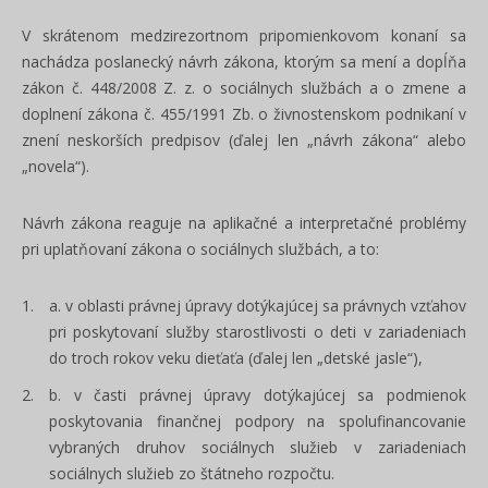
V skrátenom medzirezortnom pripomienkovom konaní sa
nachádza poslanecký návrh zákona, ktorým sa mení a dopĺňa
zákon č. 448/2008 Z. z. o sociálnych službách a o zmene a
doplnení zákona č. 455/1991 Zb. o živnostenskom podnikaní v
znení neskorších predpisov (ďalej len „návrh zákona“ alebo
„novela“).
Návrh zákona reaguje na aplikačné a interpretačné problémy
pri uplatňovaní zákona o sociálnych službách, a to:
v oblasti právnej úpravy dotýkajúcej sa právnych vzťahov
pri poskytovaní služby starostlivosti o deti v zariadeniach
do troch rokov veku dieťaťa (ďalej len „detské jasle“),
v časti právnej úpravy dotýkajúcej sa podmienok
poskytovania finančnej podpory na spolufinancovanie
vybraných druhov sociálnych služieb v zariadeniach
sociálnych služieb zo štátneho rozpočtu.