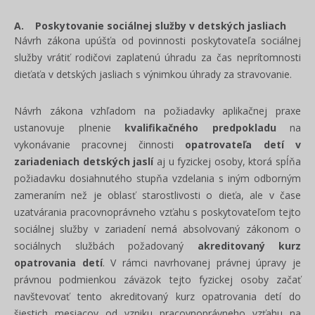
A. Poskytovanie sociálnej služby v detských jasliach
Návrh zákona upúšťa od povinnosti poskytovateľa sociálnej
služby vrátiť rodičovi zaplatenú úhradu za čas neprítomnosti
dieťaťa v detských jasliach s výnimkou úhrady za stravovanie.
Návrh zákona vzhľadom na požiadavky aplikačnej praxe
ustanovuje plnenie
kvalifikačného predpokladu
na
vykonávanie pracovnej činnosti
opatrovateľa detí v
zariadeniach detských jaslí
aj u fyzickej osoby, ktorá spĺňa
požiadavku dosiahnutého stupňa vzdelania s iným odborným
zameraním než je oblasť starostlivosti o dieťa, ale v čase
uzatvárania pracovnoprávneho vzťahu s poskytovateľom tejto
sociálnej služby v zariadení nemá absolvovaný zákonom o
sociálnych službách požadovaný
akreditovaný kurz
opatrovania detí
. V rámci navrhovanej právnej úpravy je
právnou podmienkou záväzok tejto fyzickej osoby začať
navštevovať tento akreditovaný kurz opatrovania detí do
šiestich mesiacov od vzniku pracovnoprávneho vzťahu na