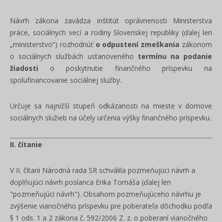
Návrh zákona zavádza inštitút oprávnenosti Ministerstva
práce, sociálnych vecí a rodiny Slovenskej republiky (ďalej len
„ministerstvo“) rozhodnúť
o odpustení zmeškania
zákonom
o sociálnych službách ustanoveného
termínu na podanie
žiadosti
o poskytnutie finančného príspevku na
spolufinancovanie sociálnej služby.
Určuje sa najnižší stupeň odkázanosti na mieste v domove
sociálnych služieb na účely určenia výšky finančného príspevku.
II. čítanie
V II. čítaní Národná rada SR schválila pozmeňujúci návrh a
doplňujúci návrh poslanca Erika Tomáša (ďalej len
"pozmeňujúci návrh"). Obsahom pozmeňujúceho návrhu je
zvýšenie vianočného príspevku pre poberateľa dôchodku podľa
§ 1 ods. 1 a 2 zákona č. 592/2006 Z. z. o poberaní vianočného