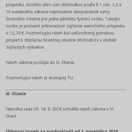
príspevku, ktorého úhrn súm dôchodkov podľa § 1 ods. 1,2 a
10 uvedeného zákona nepresiahne dvojnásobok sumy
životného minima pre jednu plnoletú fyzickú osobu. Takejto
osobe je priznané jednorazové zvýšenie vianočného príspevku
o 12,74 €. Pozmeňujúci návrh bol odôvodnený potrebou
prispieť k zlepšeniu finančnej situácie dôchodcov v období
zvýšených výdavkov.
Návrh zákona postúpil do III. čítania.
Pozmeňujúci návrh je dostupný
TU
.
III. čítanie
Národná rada SR 18. 9. 2018 schválila návrh zákona v III.
čítaní.
Účinnosť novely sa predpokladá od 1. novembra 2018
.