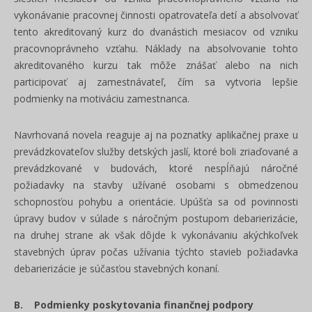
vykonávanie pracovnej činnosti opatrovateľa detí a absolvovať
tento akreditovaný kurz do dvanástich mesiacov od vzniku
pracovnoprávneho vzťahu. Náklady na absolvovanie tohto
akreditovaného kurzu tak môže znášať alebo na nich
participovať aj zamestnávateľ, čím sa vytvoria lepšie
podmienky na motiváciu zamestnanca.
Navrhovaná novela reaguje aj na poznatky aplikačnej praxe u
prevádzkovateľov služby detských jaslí, ktoré boli zriaďované a
prevádzkované v budovách, ktoré nespĺňajú náročné
požiadavky na stavby užívané osobami s obmedzenou
schopnosťou pohybu a orientácie. Upúšťa sa od povinnosti
úpravy budov v súlade s náročným postupom debarierizácie,
na druhej strane ak však dôjde k vykonávaniu akýchkoľvek
stavebných úprav počas užívania týchto stavieb požiadavka
debarierizácie je súčasťou stavebných konaní.
B. Podmienky poskytovania finančnej podpory