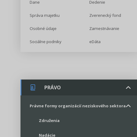
Dane
Dedenie
Správa majetku
Zverenecký fond
Osobné údaje
Zamestnávanie
Sociálne podniky
eDáta
PRÁVO
Právne formy organizácií neziskového sektora
Združenia
Nadácie