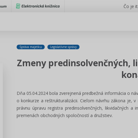
Čo je i
Správa majetku
Legislatívne správy
Zmeny predinsolvenčných, l
kon
Dňa 05.04.2024 bola zverejnená predbežná informácia o náv
o konkurze a reštrukturalizácii. Cieľom návrhu zákona je, v
právnu úpravu registra predinsolvenčných, likvidačných a 
premenách obchodných spoločností a družstiev.