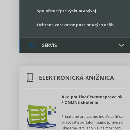
Spoločnosť pre výskum a vývoj
Ochrana zdravotne postihnutých osôb
SERVIS
Kontakt
ELEKTRONICKÁ KNIŽNICA
Online poradenstvo
Právne služby GPL
l voľby 2022
Ako používať isamosprava.sk
/ ONLINE školenie
Register neziskových organizácií
dný manuál pre
Prinášame pre vás možnosť naučiť sa
 poslanca obce,
Legislatívne správy
pracovať s portálom isamosprava.sk.
v...
Ukážeme vám jeho hlavné možnosti...