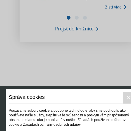
Zisti viac
Zákony pre ľudí
Zisti viac
VIDEO produkcia
Prejsť do knižnice
Informácie COVID19
Tlačová agentúra i3 ꟾ SK
Výskumný inštitút itretisektor.sk
Newsletter
Správa cookies
Používame súbory cookie a podobné technológie, aby sme pochopili, ako
používate naše služby, zlepšili vaše skúsenosti a poskytli vám prispôsobený
obsah a reklamu, ako je popísané v našich Zásadách používania súborov
cookie a Zásadách ochrany osobných údajov.