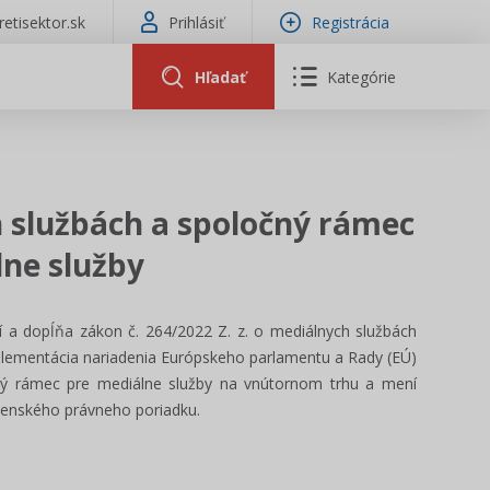
tretisektor.sk
Prihlásiť
Registrácia
Hľadať
Kategórie
 službách a spoločný rámec
lne služby
 a dopĺňa zákon č. 264/2022 Z. z. o mediálnych službách
plementácia nariadenia Európskeho parlamentu a Rady (EÚ)
čný rámec pre mediálne služby na vnútornom trhu a mení
venského právneho poriadku.