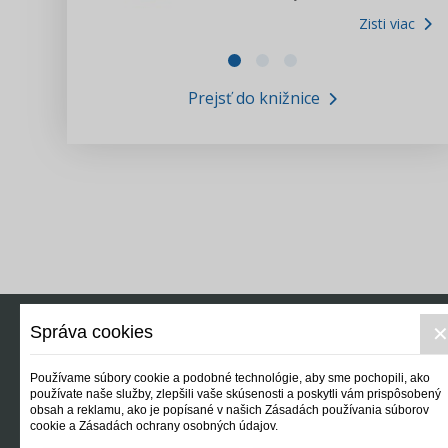
Zisti viac
Zákony pre ľudí
Zisti viac
VIDEO produkcia
Prejsť do knižnice
Informácie COVID19
Tlačová agentúra i3 ꟾ SK
Výskumný inštitút itretisektor.sk
Newsletter
Správa cookies
Používame súbory cookie a podobné technológie, aby sme pochopili, ako
používate naše služby, zlepšili vaše skúsenosti a poskytli vám prispôsobený
obsah a reklamu, ako je popísané v našich Zásadách používania súborov
cookie a Zásadách ochrany osobných údajov.