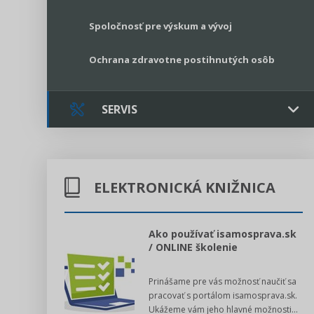
Spoločnosť pre výskum a vývoj
Ochrana zdravotne postihnutých osôb
SERVIS
Kontakt
ELEKTRONICKÁ KNIŽNICA
Online poradenstvo
Právne služby GPL
l voľby 2022
Ako používať isamosprava.sk
/ ONLINE školenie
Register neziskových organizácií
dný manuál pre
Prinášame pre vás možnosť naučiť sa
 poslanca obce,
Legislatívne správy
pracovať s portálom isamosprava.sk.
v...
Ukážeme vám jeho hlavné možnosti...