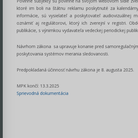
Povinné subjekty sú povinné na svojom webovom sídle zvere
ktoré im boli na štátnu reklamu poskytnuté za kalendárn
informácie, sú vysielateľ a poskytovateľ audiovizuálnej 
oznámiť aj regulátorovi, ktorý ich zverejní v registri. O
publikácie, s výnimkou vydavateľa vedeckej periodickej publik
Návrhom zákona sa upravuje konanie pred samoregulačným 
poskytovania systémov merania sledovanosti.
Predpokladaná účinnosť návrhu zákona je 8. augusta 2025.
MPK končí: 13.3.2025
Sprievodná dokumentácia