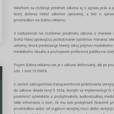
Návrhom sa rozširuje predmet zákona aj o úpravu práv a p
ktorý doteraz nebol zákonne upravený, a tiež o úpravu
prostriedkov na štátnu reklamu.
V nadväznosti na rozšírenie predmetu zákona o meranie 
štvrtú hlavu upravujúcu poskytovanie systémov merania. Me
reklamy, ktorá predstavuje hlavný zdroj príjmov mediálneh
mediálneho obsahu a pochopenie preferencií publika na účel
Pojem štátna reklama nie je v zákone definovaný, ale pri použ
ods. 1 bod 19 EMFA.
S cieľom zabezpečenia transparentnosti prideľovania verej
do zákona vkladá nový § 103a, ktorým sa implementuje čl. 6
povinnosť vysielateľa a poskytovateľa audiovizuálnej med
sídle informácie o tom, že mu boli poskytnuté finančné pr
prostriedkov alebo od orgánov verejnej moci alebo verejných