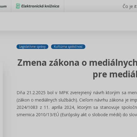
Čo je i
Legislatívne správy
Kultúrna spoločnosť
Zmena zákona o mediálnych
pre mediá
Dňa 21.2.2025
bol v MPK zverejnený
návrh ktorým sa mení
(zákon o mediálnych službách). Cieľom návrhu zákona je im
2024/1083 z 11. apríla 2024, ktorým sa stanovuje spolo
smernica 2010/13/EÚ (Európsky akt o slobode médií) do slo