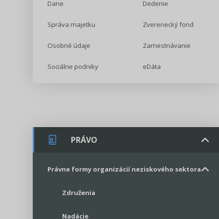
Dane
Dedenie
Správa majetku
Zverenecký fond
Osobné údaje
Zamestnávanie
Sociálne podniky
eDáta
PRÁVO
Právne formy organizácií neziskového sektora
Združenia
Nadácie