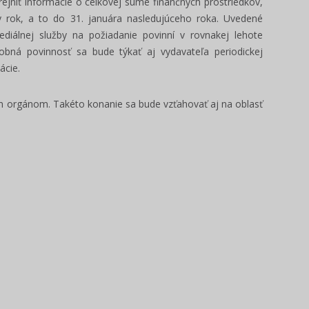
jniť informácie o celkovej sume finančných prostriedkov,
y rok, a to do 31. januára nasledujúceho roka. Uvedené
mediálnej služby na požiadanie povinní v rovnakej lehote
bdobná povinnosť sa bude týkať aj vydavateľa periodickej
ácie.
orgánom. Takéto konanie sa bude vzťahovať aj na oblasť