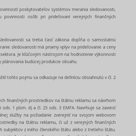
ovinností poskytovateľov systémov merania sledovanosti,
 povinnosti osôb pri prideľovaní verejných finančných
sledovanosti sa tretia časť zákona dopĺňa o samostatnú
ranie sledovanosti má priamy vplyv na prideľovanie a ceny
o sektora. Je kľúčovým nástrojom na hodnotenie výkonnosti
y plánovania budúcej produkcie obsahu.
ití tohto pojmu sa odkazuje na definíciu obsiahnutú v čl. 2
ných finančných prostriedkov na štátnu reklamu sa návrhom
 ods. 1 písm. d) a čl. 25 ods. 3 EMFA. Navrhuje sa zaviesť
iálnej služby na požiadanie zverejniť na svojom webovom
ostriedky na štátnu reklamu, či už z verejných finančných
 subjektov z iného členského štátu alebo z tretieho štátu.