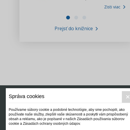
Zisti viac
Zákony pre ľudí
Zisti viac
VIDEO produkcia
Prejsť do knižnice
Informácie COVID19
Tlačová agentúra i3 ꟾ SK
Výskumný inštitút itretisektor.sk
Newsletter
Správa cookies
Používame súbory cookie a podobné technológie, aby sme pochopili, ako
používate naše služby, zlepšili vaše skúsenosti a poskytli vám prispôsobený
obsah a reklamu, ako je popísané v našich Zásadách používania súborov
cookie a Zásadách ochrany osobných údajov.