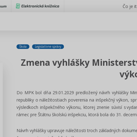
Čo je i
Škola
Legislatívne správy
Zmena vyhlášky Ministerst
výk
Do MPK bol dňa 29.01.2029 predložený návrh vyhlášky Mini
republiky o náležitostiach poverenia na inšpekčný výkon, s
výsledkoch inšpekčného výkonu, ktorej znenie súvisí s vydan
rámec pre Štátnu školskú inšpekciu, ktorá bola do 31. dece
Návrh vyhlášky upravuje náležitosti troch základných dokum