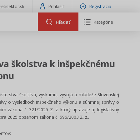
tretisektor.sk
Prihlásiť
Registrácia
Hľadať
Kategórie
va školstva k inšpekčnému
onu
sterstva školstva, výskumu, vývoja a mládeže Slovenskej
právy o výsledkoch inšpekčného výkonu a súhrnnej správy o
ím zákona č. 321/2025 Z. z. ktorý upravuje aj legislatívny
mbra 2025 obsahom zákona č. 596/2003 Z. z..
entov: