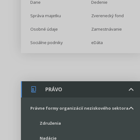
Dane
Dedenie
Správa majetku
Zverenecký fond
Osobné údaje
Zamestnávanie
Sociálne podniky
eDáta
PRÁVO
Právne formy organizácií neziskového sektora
Združenia
Nadácie