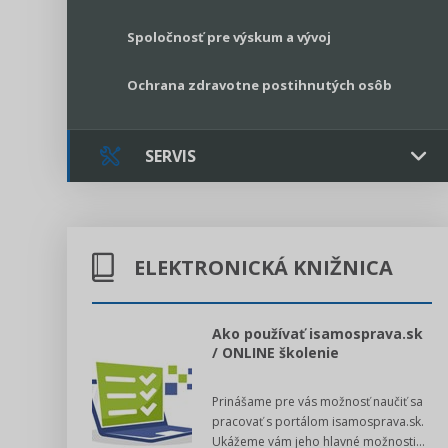
Spoločnosť pre výskum a vývoj
Ochrana zdravotne postihnutých osôb
SERVIS
Kontakt
ELEKTRONICKÁ KNIŽNICA
Online poradenstvo
Právne služby GPL
l voľby 2022
Ako používať isamosprava.sk
/ ONLINE školenie
Register neziskových organizácií
dný manuál pre
Prinášame pre vás možnosť naučiť sa
 poslanca obce,
Legislatívne správy
pracovať s portálom isamosprava.sk.
v...
Ukážeme vám jeho hlavné možnosti...