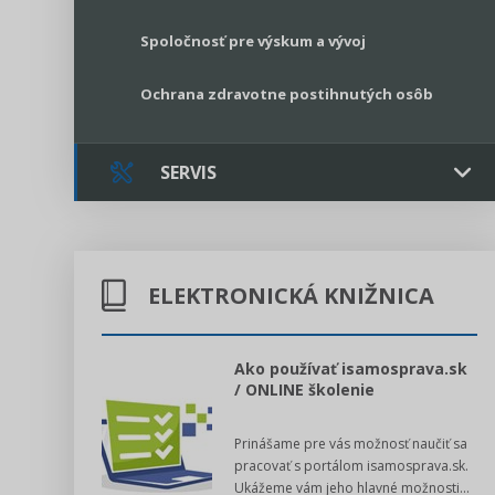
Spoločnosť pre výskum a vývoj
Ochrana zdravotne postihnutých osôb
SERVIS
Kontakt
ELEKTRONICKÁ KNIŽNICA
Online poradenstvo
Právne služby GPL
l voľby 2022
Ako používať isamosprava.sk
/ ONLINE školenie
Register neziskových organizácií
dný manuál pre
Prinášame pre vás možnosť naučiť sa
 poslanca obce,
Legislatívne správy
pracovať s portálom isamosprava.sk.
v...
Ukážeme vám jeho hlavné možnosti...