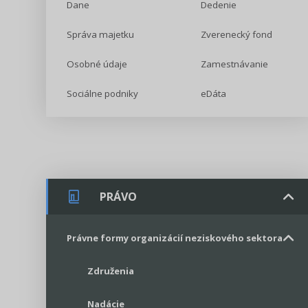
Dane
Dedenie
Správa majetku
Zverenecký fond
Osobné údaje
Zamestnávanie
Sociálne podniky
eDáta
PRÁVO
Právne formy organizácií neziskového sektora
Združenia
Nadácie