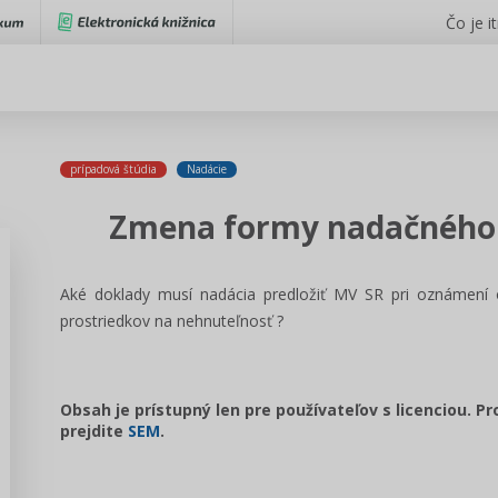
Čo je i
prípadová štúdia
Nadácie
Zmena formy nadačného 
Aké doklady musí nadácia predložiť MV SR pri oznámen
prostriedkov na nehnuteľnosť ?
Obsah je prístupný len pre používateľov s licenciou. P
prejdite
SEM
.