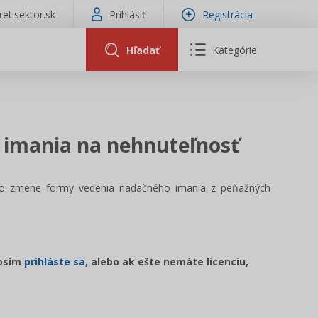
tretisektor.sk
Prihlásiť
Registrácia
Hľadať
Kategórie
imania na nehnuteľnosť
í o zmene formy vedenia nadačného imania z peňažných
rosím
prihláste sa
, alebo ak ešte nemáte licenciu,