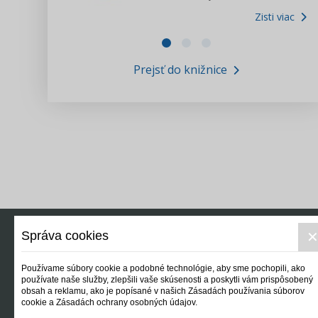
Zisti viac
Zákony pre ľudí
Zisti viac
VIDEO produkcia
Prejsť do knižnice
Informácie COVID19
Tlačová agentúra i3 ꟾ SK
Výskumný inštitút itretisektor.sk
Newsletter
Správa cookies
Používame súbory cookie a podobné technológie, aby sme pochopili, ako
používate naše služby, zlepšili vaše skúsenosti a poskytli vám prispôsobený
obsah a reklamu, ako je popísané v našich Zásadách používania súborov
cookie a Zásadách ochrany osobných údajov.