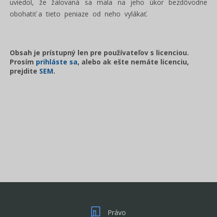
uviedol, že žalovaná sa mala na jeho úkor bezdôvodne
obohatiť a tieto peniaze od neho vylákať.
Obsah je prístupný len pre používateľov s licenciou.
Prosím
prihláste sa
, alebo ak ešte nemáte licenciu,
prejdite
SEM
.
Právo