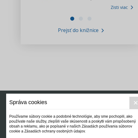
Zisti viac
Zákony pre ľudí
Zisti viac
VIDEO produkcia
Prejsť do knižnice
Informácie COVID19
Tlačová agentúra i3 ꟾ SK
Výskumný inštitút itretisektor.sk
Newsletter
Správa cookies
Používame súbory cookie a podobné technológie, aby sme pochopili, ako
používate naše služby, zlepšili vaše skúsenosti a poskytli vám prispôsobený
obsah a reklamu, ako je popísané v našich Zásadách používania súborov
cookie a Zásadách ochrany osobných údajov.