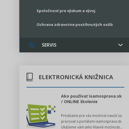
Spoločnosť pre výskum a vývoj
Ochrana zdravotne postihnutých osôb
SERVIS
Kontakt
ELEKTRONICKÁ KNIŽNICA
Online poradenstvo
Právne služby GPL
l voľby 2022
Ako používať isamosprava.sk
/ ONLINE školenie
Register neziskových organizácií
dný manuál pre
Prinášame pre vás možnosť naučiť sa
 poslanca obce,
Legislatívne správy
pracovať s portálom isamosprava.sk.
v...
Ukážeme vám jeho hlavné možnosti...