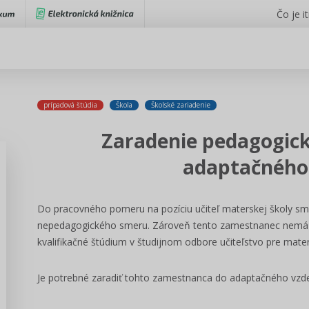
Čo je i
prípadová štúdia
Škola
Školské zariadenie
Zaradenie pedagogic
adaptačného
Do pracovného pomeru na pozíciu učiteľ materskej školy sm
nepedagogického smeru. Zároveň tento zamestnanec nemá p
kvalifikačné štúdium v študijnom odbore učiteľstvo pre mate
Je potrebné zaradiť tohto zamestnanca do adaptačného vzde