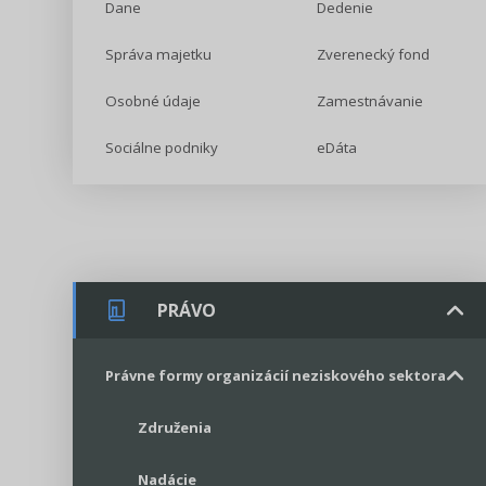
Dane
Dedenie
Správa majetku
Zverenecký fond
Osobné údaje
Zamestnávanie
Sociálne podniky
eDáta
PRÁVO
Právne formy organizácií neziskového sektora
Združenia
Nadácie