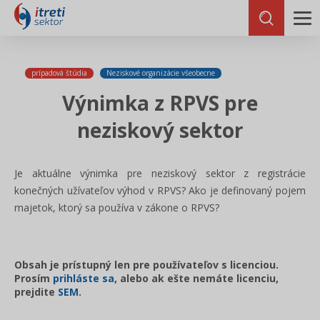
prípadová štúdia
Neziskové organizácie všeobecne
Výnimka z RPVS pre
neziskový sektor
Je aktuálne výnimka pre neziskový sektor z registrácie
konečných užívateľov výhod v RPVS? Ako je definovaný pojem
majetok, ktorý sa používa v zákone o RPVS?
Obsah je prístupný len pre používateľov s licenciou.
Prosím
prihláste sa
, alebo ak ešte nemáte licenciu,
prejdite
SEM
.