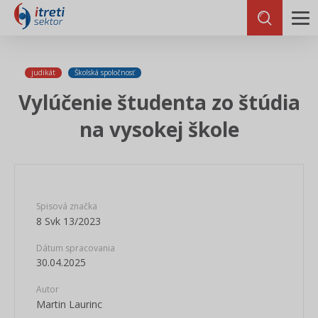
judikát
Školská spoločnosť
Vylúčenie študenta zo štúdia
na vysokej škole
Spisová značka
8 Svk 13/2023
Dátum spracovania
30.04.2025
Autor
Martin Laurinc