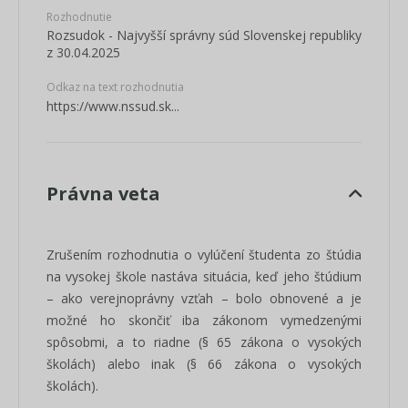
Rozhodnutie
Rozsudok - Najvyšší správny súd Slovenskej republiky
z 30.04.2025
Odkaz na text rozhodnutia
https://www.nssud.sk...
Právna veta
Zrušením rozhodnutia o vylúčení študenta zo štúdia
na vysokej škole nastáva situácia, keď jeho štúdium
– ako verejnoprávny vzťah – bolo obnovené a je
možné ho skončiť iba zákonom vymedzenými
spôsobmi, a to riadne (§ 65 zákona o vysokých
školách) alebo inak (§ 66 zákona o vysokých
školách).