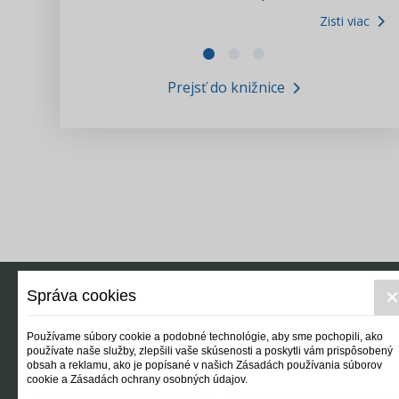
Zisti viac
Zákony pre ľudí
Zisti viac
VIDEO produkcia
Prejsť do knižnice
Informácie COVID19
Tlačová agentúra i3 ꟾ SK
Výskumný inštitút itretisektor.sk
Newsletter
Správa cookies
Používame súbory cookie a podobné technológie, aby sme pochopili, ako
používate naše služby, zlepšili vaše skúsenosti a poskytli vám prispôsobený
obsah a reklamu, ako je popísané v našich Zásadách používania súborov
cookie a Zásadách ochrany osobných údajov.