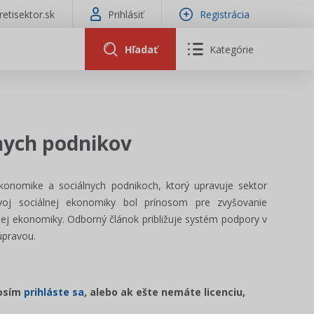
tretisektor.sk
Prihlásiť
Registrácia
Hľadať
Kategórie
nych podnikov
onomike a sociálnych podnikoch, ktorý upravuje sektor
zvoj sociálnej ekonomiky bol prínosom pre zvyšovanie
ej ekonomiky. Odborný článok približuje systém podpory v
úpravou.
rosím
prihláste sa
, alebo ak ešte nemáte licenciu,