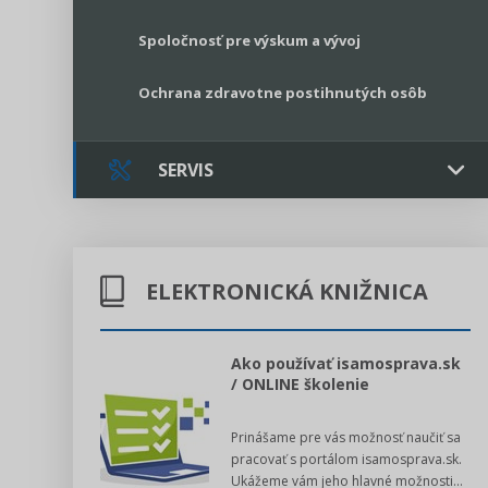
Spoločnosť pre výskum a vývoj
Ochrana zdravotne postihnutých osôb
SERVIS
Kontakt
ELEKTRONICKÁ KNIŽNICA
Online poradenstvo
Právne služby GPL
l voľby 2022
Ako používať isamosprava.sk
/ ONLINE školenie
Register neziskových organizácií
dný manuál pre
Prinášame pre vás možnosť naučiť sa
 poslanca obce,
Legislatívne správy
pracovať s portálom isamosprava.sk.
v...
Ukážeme vám jeho hlavné možnosti...