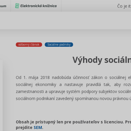
Čo je i
odborný článok
Sociálne podniky
Výhody sociál
Od 1. mája 2018 nadobúda účinnosť zákon o sociálnej ek
sociálnej ekonomiky a nastavuje pravidlá tak, aby ro
zamestnanosti a upravuje systém podpory subjektov sociáln
sociálnom podnikaní zavedený spomínanou novou právnou 
Obsah je prístupný len pre používateľov s licenciou. P
prejdite
SEM
.