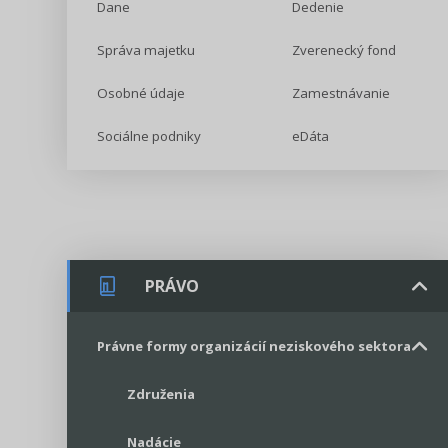
Dane
Dedenie
Správa majetku
Zverenecký fond
Osobné údaje
Zamestnávanie
Sociálne podniky
eDáta
PRÁVO
Právne formy organizácií neziskového sektora
Združenia
Nadácie