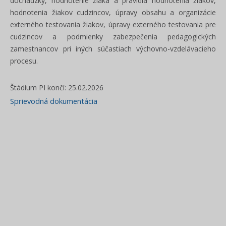
dochádzky, hodnotenie žiaka a pravidlá hodnotenia žiakov,
hodnotenia žiakov cudzincov, úpravy obsahu a organizácie
externého testovania žiakov, úpravy externého testovania pre
cudzincov a podmienky zabezpečenia pedagogických
zamestnancov pri iných súčastiach výchovno-vzdelávacieho
procesu.
Štádium PI končí: 25.02.2026
Sprievodná dokumentácia