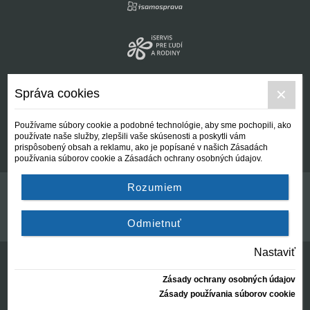
Správa cookies
Používame súbory cookie a podobné technológie, aby sme pochopili, ako
používate naše služby, zlepšili vaše skúsenosti a poskytli vám
prispôsobený obsah a reklamu, ako je popísané v našich Zásadách
používania súborov cookie a Zásadách ochrany osobných údajov.
Rozumiem
Kontakt
Všeobecné podmienky
Odmietnuť
Nastaviť
Zásady ochrany osobných údajov
© Centrálna nezisková spoločnosť | since 2012
Zásady používania súborov cookie
created by:
AZARA, s.r.o.
2026