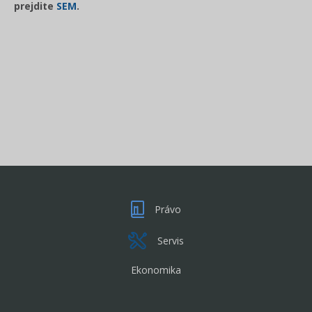
prejdite
SEM
.
Právo
Servis
Ekonomika