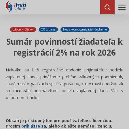
odborný článok
2% z dane
Neziskové organizácie všeobecne
Sumár povinností žiadateľa k
registrácií 2% na rok 2026
Nakoľko sa blíži registračné obdobie prijímateľov podielu
zaplatenej dane, prinášame prehľad zákonných podmienok,
ktoré musí organizácia splniť a postupu, ktorý musí dodržať, ak
sa chce stať prijímateľom podielu zaplatenej dane. Viac v
odbornom článku.
Obsah je prístupný len pre používateľov s licenciou.
Prosím
prihláste sa
, alebo ak ešte nemáte licenciu,