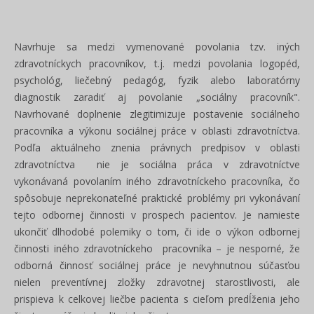
Navrhuje sa medzi vymenované povolania tzv. iných
zdravotníckych pracovníkov, t.j. medzi povolania logopéd,
psychológ, liečebný pedagóg, fyzik alebo laboratórny
diagnostik zaradiť aj povolanie „sociálny pracovník".
Navrhované doplnenie zlegitimizuje postavenie sociálneho
pracovníka a výkonu sociálnej práce v oblasti zdravotníctva.
Podľa aktuálneho znenia právnych predpisov v oblasti
zdravotníctva nie je sociálna práca v zdravotníctve
vykonávaná povolaním iného zdravotníckeho pracovníka, čo
spôsobuje neprekonateľné praktické problémy pri vykonávaní
tejto odbornej činnosti v prospech pacientov. Je namieste
ukončiť dlhodobé polemiky o tom, či ide o výkon odbornej
činnosti iného zdravotníckeho pracovníka – je nesporné, že
odborná činnosť sociálnej práce je nevyhnutnou súčasťou
nielen preventívnej zložky zdravotnej starostlivosti, ale
prispieva k celkovej liečbe pacienta s cieľom predĺženia jeho