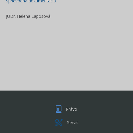
Sprievodná dokumentácia
JUDr. Helena Laposová
Právo
Servis