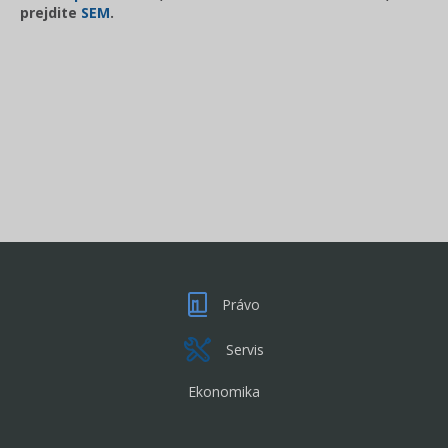
prejdite
SEM
.
Právo
Servis
Ekonomika