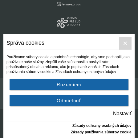
Správa cookies
Používame súbory cookie a podobné technológie, aby sme pochopili, ako
používate naše služby, zlepšili vaše skúsenosti a poskytli vám
prispôsobený obsah a reklamu, ako je popísané v našich Zásadách
používania súborov cookie a Zásadách ochrany osobných údajov.
Rozumiem
Kontakt
Všeobecné podmienky
Odmietnuť
Nastaviť
Zásady ochrany osobných údajov
© Centrálna nezisková spoločnosť | since 2012
Zásady používania súborov cookie
created by:
AZARA, s.r.o.
2026