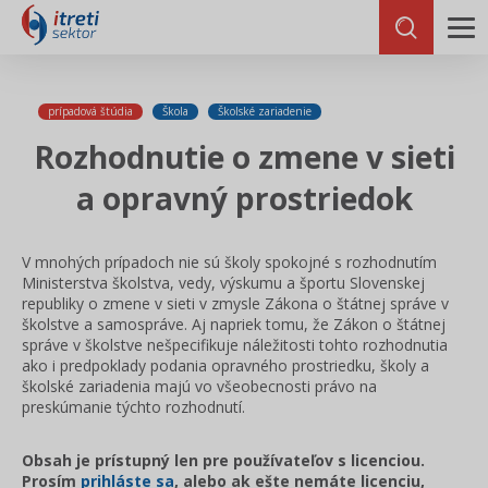
prípadová štúdia
Škola
Školské zariadenie
Rozhodnutie o zmene v sieti
a opravný prostriedok
V mnohých prípadoch nie sú školy spokojné s rozhodnutím
Ministerstva školstva, vedy, výskumu a športu Slovenskej
republiky o zmene v sieti v zmysle Zákona o štátnej správe v
školstve a samospráve. Aj napriek tomu, že Zákon o štátnej
správe v školstve nešpecifikuje náležitosti tohto rozhodnutia
ako i predpoklady podania opravného prostriedku, školy a
školské zariadenia majú vo všeobecnosti právo na
preskúmanie týchto rozhodnutí.
Obsah je prístupný len pre používateľov s licenciou.
Prosím
prihláste sa
, alebo ak ešte nemáte licenciu,