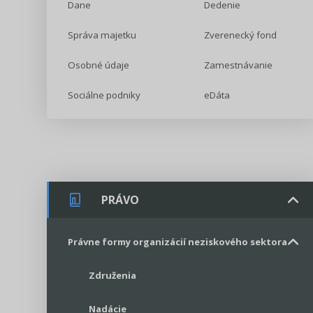
Dane
Dedenie
Správa majetku
Zverenecký fond
Osobné údaje
Zamestnávanie
Sociálne podniky
eDáta
PRÁVO
Právne formy organizácií neziskového sektora
Združenia
Nadácie