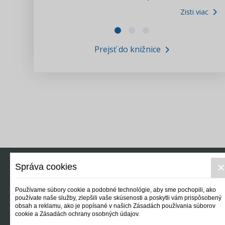
Zisti viac
Zákony pre ľudí
Zisti viac
VIDEO produkcia
Prejsť do knižnice
Informácie COVID19
Tlačová agentúra i3 ꟾ SK
Výskumný inštitút itretisektor.sk
Newsletter
Správa cookies
Používame súbory cookie a podobné technológie, aby sme pochopili, ako
používate naše služby, zlepšili vaše skúsenosti a poskytli vám prispôsobený
obsah a reklamu, ako je popísané v našich Zásadách používania súborov
cookie a Zásadách ochrany osobných údajov.