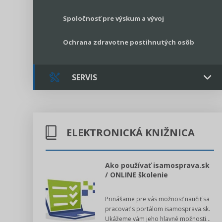
Spoločnosť pre výskum a vývoj
Ochrana zdravotne postihnutých osôb
SERVIS
Kontakt
ELEKTRONICKÁ KNIŽNICA
Online poradenstvo
Právne služby GPL
l voľby 2022
Ako používať isamosprava.sk
/ ONLINE školenie
Register neziskových organizácií
dný manuál pre
Prinášame pre vás možnosť naučiť sa
 poslanca obce,
Legislatívne správy
pracovať s portálom isamosprava.sk.
v...
Ukážeme vám jeho hlavné možnosti...