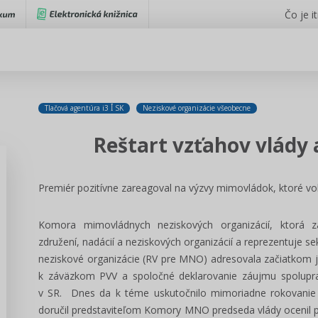
Čo je i
Tlačová agentúra i3 ꟾ SK
Neziskové organizácie všeobecne
Reštart vzťahov vlády
Premiér pozitívne zareagoval na výzvy mimovládok, ktoré vo
Komora mimovládnych neziskových organizácií, ktorá za
združení, nadácií a neziskových organizácií a reprezentuje 
neziskové organizácie (RV pre MNO) adresovala začiatkom j
k záväzkom PVV a spoločné deklarovanie záujmu spolupra
v SR. Dnes da k téme uskutočnilo mimoriadne rokovanie 
doručil predstaviteľom Komory MNO predseda vlády ocenil prá