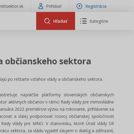
tretisektor.sk
Prihlásiť
Registrácia
Hľadať
Kategórie
 a občianskeho sektora
lajú po reštarte vzťahov vlády a občianskeho sektora.
strešuje najväčšie platformy slovenských občianskych
sektor aktívnych občanov v rámci Rady vlády pre mimovládne
anuára 2022 premiérovi výzvu na rokovanie, prihlásenie sa
covať a ďalej podporovať rozvoj občianskej spoločnosti
Rady vlády pre MNO. V stanovisku, ktoré Úrad vlády SR
cu sektora, za vládu vyjadril záujem o dialóg a zdôraznil,