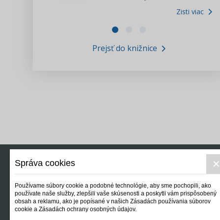
Zisti viac
Zákony pre ľudí
Zisti viac
VIDEO produkcia
Prejsť do knižnice
Informácie COVID19
Tlačová agentúra i3 ꟾ SK
Výskumný inštitút itretisektor.sk
Newsletter
Správa cookies
Používame súbory cookie a podobné technológie, aby sme pochopili, ako
používate naše služby, zlepšili vaše skúsenosti a poskytli vám prispôsobený
obsah a reklamu, ako je popísané v našich Zásadách používania súborov
cookie a Zásadách ochrany osobných údajov.