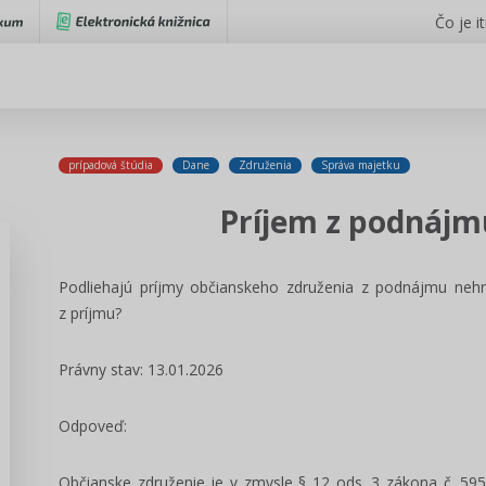
Čo je i
prípadová štúdia
Dane
Združenia
Správa majetku
Príjem z podnájm
Podliehajú príjmy občianskeho združenia z podnájmu nehn
z príjmu?
Právny stav: 13.01.2026
Odpoveď:
Občianske združenie je v zmysle § 12 ods. 3 zákona č. 595