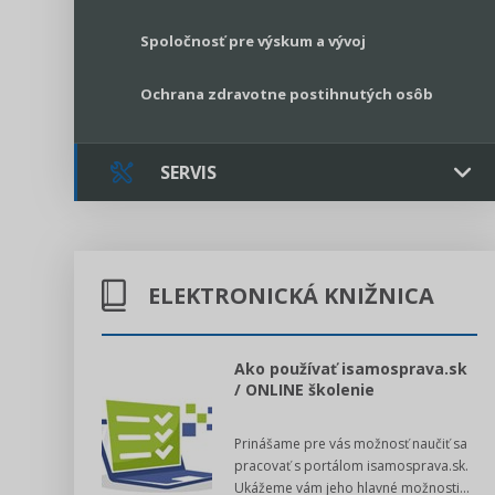
Spoločnosť pre výskum a vývoj
Ochrana zdravotne postihnutých osôb
SERVIS
Kontakt
ELEKTRONICKÁ KNIŽNICA
Online poradenstvo
Právne služby GPL
l voľby 2022
Ako používať isamosprava.sk
/ ONLINE školenie
Register neziskových organizácií
dný manuál pre
Prinášame pre vás možnosť naučiť sa
 poslanca obce,
Legislatívne správy
pracovať s portálom isamosprava.sk.
v...
Ukážeme vám jeho hlavné možnosti...