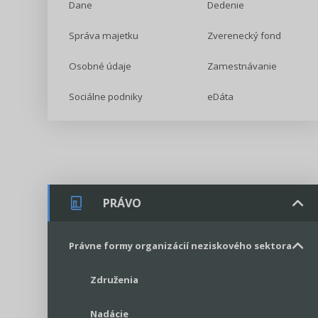
Dane
Dedenie
Správa majetku
Zverenecký fond
Osobné údaje
Zamestnávanie
Sociálne podniky
eDáta
PRÁVO
Právne formy organizácií neziskového sektora
Združenia
Nadácie