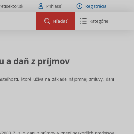
tretisektor.sk
Prihlásiť
Registrácia
Hľadať
Kategórie
u a daň z príjmov
uteľnosti, ktoré užíva na základe nájomnej zmluvy, dani
/2003 Z. z. o dani z príjmov v znení neskorších predpisov