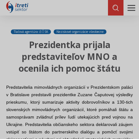
Tlačová agentúra i3 ꟾ SK
Neziskové organizácie všeobecne
Prezidentka prijala
predstaviteľov MNO a
ocenila ich pomoc štátu
Predstavitelia mimovládnych organizácií v Prezidentskom paláci
v Bratislave predstavili prezidentke Zuzane Čaputovej výsledky
prieskumu, ktorý sumarizuje aktivity dobrovoľníkov a 130-tich
slovenských mimovládnych organizácií, ktoré pomáhali štátu a
samosprávam zvládnuť prílev ľudí utekajúcich pred vojnou na
Ukrajine. Predstavitelia občianskeho sektora deklarovali záujem
vstúpiť so štátom do partnerského dialógu a pomôcť svojimi