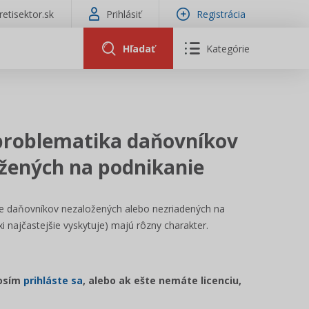
tretisektor.sk
Prihlásiť
Registrácia
Hľadať
Kategórie
problematika daňovníkov
ožených na podnikanie
ie daňovníkov nezaložených alebo nezriadených na
i najčastejšie vyskytuje) majú rôzny charakter.
rosím
prihláste sa
, alebo ak ešte nemáte licenciu,