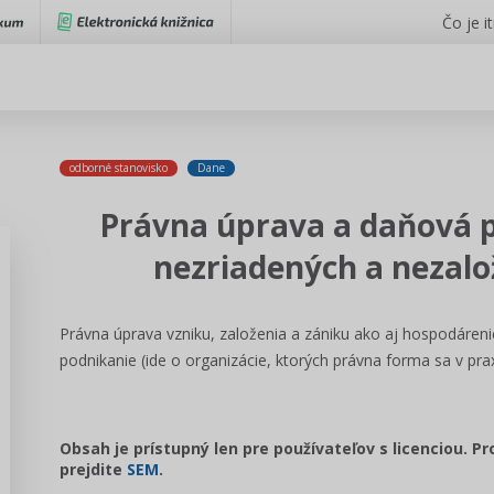
Čo je i
odborné stanovisko
Dane
Právna úprava a daňová 
nezriadených a nezal
Právna úprava vzniku, založenia a zániku ako aj hospodáren
podnikanie (ide o organizácie, ktorých právna forma sa v prax
Obsah je prístupný len pre používateľov s licenciou. P
prejdite
SEM
.