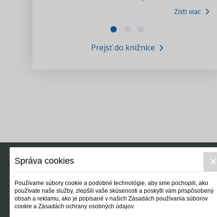
Zisti viac
Zákony pre ľudí
Zisti viac
VIDEO produkcia
Prejsť do knižnice
Informácie COVID19
Tlačová agentúra i3 ꟾ SK
Výskumný inštitút itretisektor.sk
Newsletter
Správa cookies
Používame súbory cookie a podobné technológie, aby sme pochopili, ako
používate naše služby, zlepšili vaše skúsenosti a poskytli vám prispôsobený
obsah a reklamu, ako je popísané v našich Zásadách používania súborov
cookie a Zásadách ochrany osobných údajov.