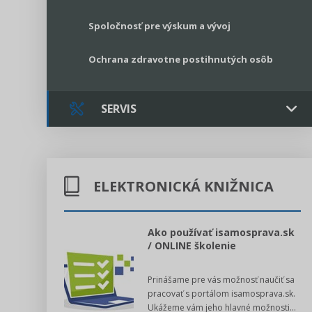
Spoločnosť pre výskum a vývoj
Ochrana zdravotne postihnutých osôb
SERVIS
Kontakt
ELEKTRONICKÁ KNIŽNICA
Online poradenstvo
Právne služby GPL
l voľby 2022
Ako používať isamosprava.sk
/ ONLINE školenie
Register neziskových organizácií
dný manuál pre
Prinášame pre vás možnosť naučiť sa
 poslanca obce,
Legislatívne správy
pracovať s portálom isamosprava.sk.
v...
Ukážeme vám jeho hlavné možnosti...