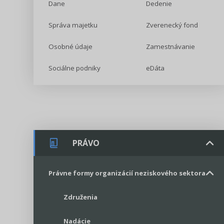
Dane
Dedenie
Správa majetku
Zverenecký fond
Osobné údaje
Zamestnávanie
Sociálne podniky
eDáta
PRÁVO
Právne formy organizácií neziskového sektora
Združenia
Nadácie