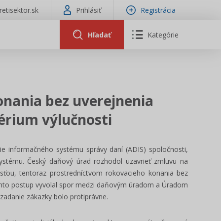
tretisektor.sk
Prihlásiť
Registrácia
Hľadať
Kategórie
onania bez uverejnenia
érium výlučnosti
nie informačného systému správy daní (ADIS) spoločnosti,
systému. Český daňový úrad rozhodol uzavrieť zmluvu na
osťou, tentoraz prostredníctvom rokovacieho konania bez
Tento postup vyvolal spor medzi daňovým úradom a Úradom
zadanie zákazky bolo protiprávne.