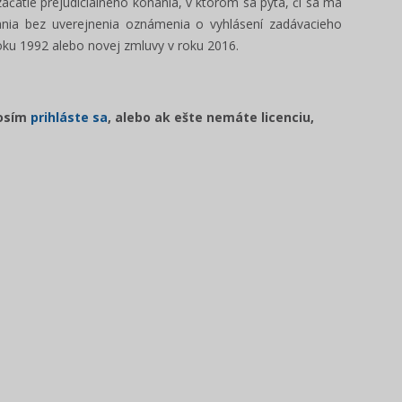
začatie prejudiciálneho konania, v ktorom sa pýta, či sa má
ania bez uverejnenia oznámenia o vyhlásení zadávacieho
oku 1992 alebo novej zmluvy v roku 2016.
rosím
prihláste sa
, alebo ak ešte nemáte licenciu,