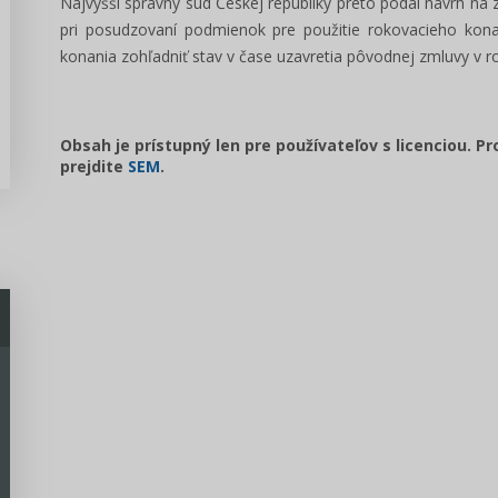
Najvyšší správny súd Českej republiky preto podal návrh na 
pri posudzovaní podmienok pre použitie rokovacieho kon
konania zohľadniť stav v čase uzavretia pôvodnej zmluvy v r
Obsah je prístupný len pre používateľov s licenciou. P
prejdite
SEM
.