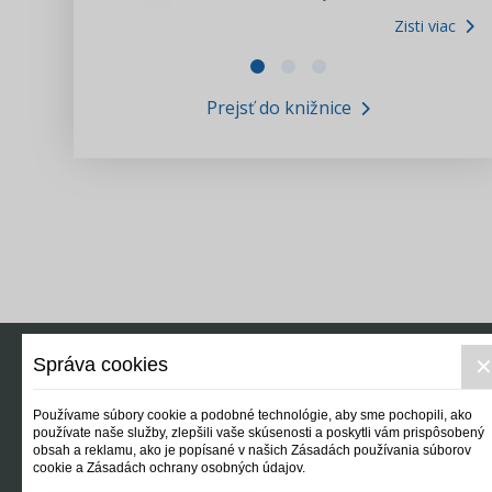
Zisti viac
Zákony pre ľudí
Zisti viac
VIDEO produkcia
Prejsť do knižnice
Informácie COVID19
Tlačová agentúra i3 ꟾ SK
Výskumný inštitút itretisektor.sk
Newsletter
Správa cookies
Používame súbory cookie a podobné technológie, aby sme pochopili, ako
používate naše služby, zlepšili vaše skúsenosti a poskytli vám prispôsobený
obsah a reklamu, ako je popísané v našich Zásadách používania súborov
cookie a Zásadách ochrany osobných údajov.