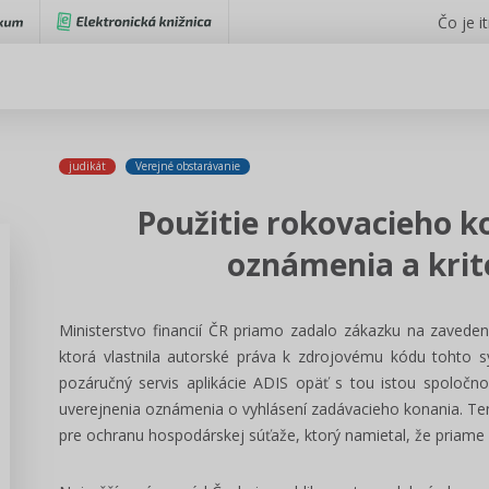
Čo je i
judikát
Verejné obstarávanie
Použitie rokovacieho k
oznámenia a krit
Ministerstvo financií ČR priamo zadalo zákazku na zavede
ktorá vlastnila autorské práva k zdrojovému kódu tohto 
pozáručný servis aplikácie ADIS opäť s tou istou spoločn
uverejnenia oznámenia o vyhlásení zadávacieho konania. 
pre ochranu hospodárskej súťaže, ktorý namietal, že priame 