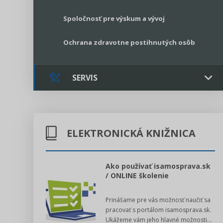
Spoločnosť pre výskum a vývoj
Ochrana zdravotne postihnutých osôb
SERVIS
Kontakt
ELEKTRONICKÁ KNIŽNICA
Online poradenstvo
Právne služby GPL
l voľby 2022
Ako používať isamosprava.sk
/ ONLINE školenie
Register neziskových organizácií
dný manuál pre
Prinášame pre vás možnosť naučiť sa
 poslanca obce,
Legislatívne správy
pracovať s portálom isamosprava.sk.
v...
Ukážeme vám jeho hlavné možnosti...