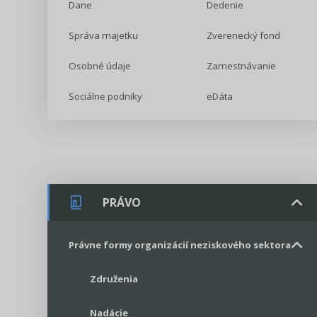
Dane
Dedenie
Správa majetku
Zverenecký fond
Osobné údaje
Zamestnávanie
Sociálne podniky
eDáta
PRÁVO
Právne formy organizácií neziskového sektora
Združenia
Nadácie