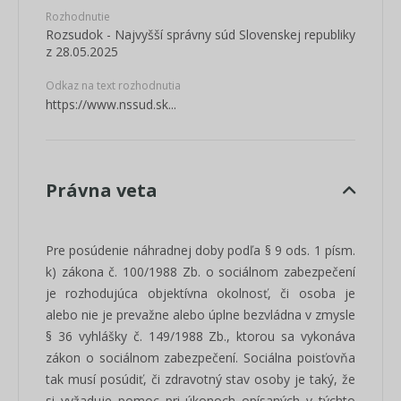
Rozhodnutie
Rozsudok - Najvyšší správny súd Slovenskej republiky
z 28.05.2025
Odkaz na text rozhodnutia
https://www.nssud.sk...
Právna veta
Pre posúdenie náhradnej doby podľa § 9 ods. 1 písm.
k) zákona č. 100/1988 Zb. o sociálnom zabezpečení
je rozhodujúca objektívna okolnosť, či osoba je
alebo nie je prevažne alebo úplne bezvládna v zmysle
§ 36 vyhlášky č. 149/1988 Zb., ktorou sa vykonáva
zákon o sociálnom zabezpečení. Sociálna poisťovňa
tak musí posúdiť, či zdravotný stav osoby je taký, že
si vyžaduje pomoc pri úkonoch opísaných v týchto