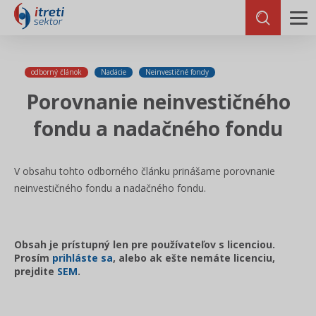
odborný článok
Nadácie
Neinvestičné fondy
Porovnanie neinvestičného
fondu a nadačného fondu
V obsahu tohto odborného článku prinášame porovnanie
neinvestičného fondu a nadačného fondu.
Obsah je prístupný len pre používateľov s licenciou.
Prosím
prihláste sa
, alebo ak ešte nemáte licenciu,
prejdite
SEM
.