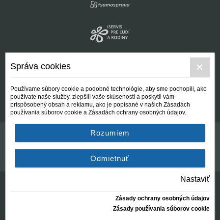
Správa cookies
Používame súbory cookie a podobné technológie, aby sme pochopili, ako
používate naše služby, zlepšili vaše skúsenosti a poskytli vám
prispôsobený obsah a reklamu, ako je popísané v našich Zásadách
používania súborov cookie a Zásadách ochrany osobných údajov.
Rozumiem
Kontakt
Všeobecné podmienky
Odmietnuť
Nastaviť
Zásady ochrany osobných údajov
© Centrálna nezisková spoločnosť | since 2012
Zásady používania súborov cookie
created by:
AZARA, s.r.o.
2026