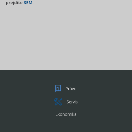
prejdite
SEM
.
Právo
Servis
Ekonomika