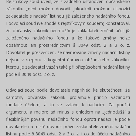
Rejstříkový soud uvedl, že z žádného ustanovení občanského
zákoníku „není možno dovodit jakoukoli možnou dispozici
zakladatele s nadační listinou již založeného nadačního fondu.
I odvolací soud (ve shodě s rejstříkovým soudem) konstatoval,
že občanský zákoník neumožňuje zakladateli změnit účel již
založeného nadačního fondu a že takové změny nelze
dosáhnout ani prostřednictvím § 3049 odst. 2 a 3 o. z.
Dovolatel je přesvědčen, že navrhované změny nadační listiny
nejsou v rozporu s kogentní úpravou občanského zákoníku,
kterou je zakladatel vázán také při přizpůsobení nadační listiny
podle § 3049 odst. 2 o. z.
Odvolací soud podle dovolatele nepřihlédl ke skutečnosti, že
samotný občanský zákoník prolamuje princip vázanosti
fundace účelem, a to ve vztahu k nadacím. Za použití
argumentu a maiore ad minus s ohledem na „jednodušší a
flexibilnější“ povahu nadačního fondu oproti nadaci je podle
dovolatele na místě dovodit právo zakladatele změnit nadační
listinu podle § 3049 odst. 2 a 3 o. z. i co do účelu nadačního