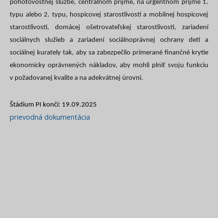
pohotovostnej službe, centrálnom príjme, na urgentnom príjme 1.
typu alebo 2. typu, hospicovej starostlivosti a mobilnej hospicovej
starostlivosti, domácej ošetrovateľskej starostlivosti, zariadení
sociálnych služieb a zariadení sociálnoprávnej ochrany detí a
sociálnej kurately tak, aby sa zabezpečilo primerané finančné krytie
ekonomicky oprávnených nákladov, aby mohli plniť svoju funkciu
v požadovanej kvalite a na adekvátnej úrovni.
Štádium PI končí: 19.09.2025
prievodná dokumentácia