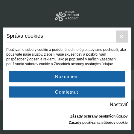
Správa cookies
Používame súbory cookie a podobné technológie, aby sme pochopili, ako
používate naše služby, zlepšili vaše skúsenosti a poskytli vám
prispôsobený obsah a reklamu, ako je popísané v našich Zásadách
používania súborov cookie a Zásadách ochrany osobných údajov.
Rozumiem
Kontakt
Všeobecné podmienky
Odmietnuť
Nastaviť
Zásady ochrany osobných údajov
© Centrálna nezisková spoločnosť | since 2012
Zásady používania súborov cookie
created by:
AZARA, s.r.o.
2026