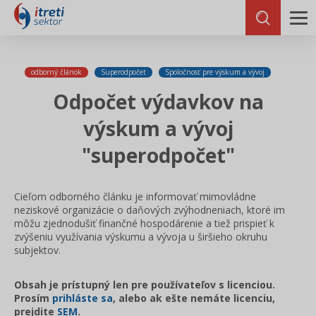
odborný článok
Superodpočet
Spoločnosť pre výskum a vývoj
Odpočet výdavkov na
výskum a vývoj
"superodpočet"
Cieľom odborného článku je informovať mimovládne
neziskové organizácie o daňových zvýhodneniach, ktoré im
môžu zjednodušiť finančné hospodárenie a tiež prispieť k
zvýšeniu využívania výskumu a vývoja u širšieho okruhu
subje
ktov.
Obsah je prístupný len pre používateľov s licenciou.
Prosím
prihláste sa
, alebo ak ešte nemáte licenciu,
prejdite
SEM
.