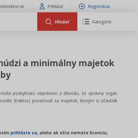
tretisektor.sk
Prihlásiť
Registrácia
Hľadať
Kategórie
núdzi a minimálny majetok
oby
j núdzi poskytnutú neprávom z dôvodu, že správny orgán
zidlo (traktor) považoval za majetok, ktorým si účastník
rosím
prihláste sa
, alebo ak ešte nemáte licenciu,