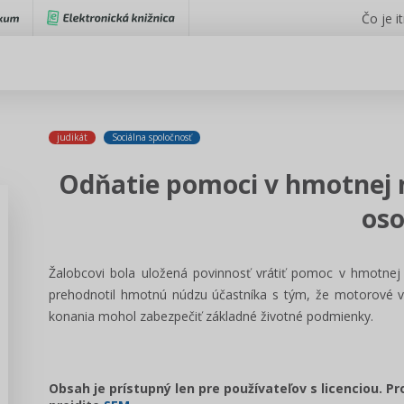
Čo je i
judikát
Sociálna spoločnosť
Odňatie pomoci v hmotnej 
os
Žalobcovi bola uložená povinnosť vrátiť pomoc v hmotne
prehodnotil hmotnú núdzu účastníka s tým, že motorové vo
konania mohol zabezpečiť základné životné podmienky.
Obsah je prístupný len pre používateľov s licenciou. P