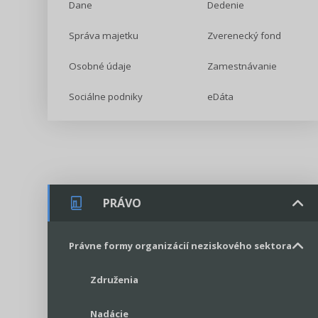
Dane
Dedenie
Správa majetku
Zverenecký fond
Osobné údaje
Zamestnávanie
Sociálne podniky
eDáta
PRÁVO
Právne formy organizácií neziskového sektora
Združenia
Nadácie