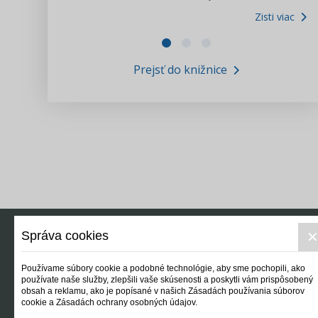
Zisti viac
Zákony pre ľudí
Zisti viac
VIDEO produkcia
Prejsť do knižnice
Informácie COVID19
Tlačová agentúra i3 ꟾ SK
Výskumný inštitút itretisektor.sk
Newsletter
Správa cookies
Používame súbory cookie a podobné technológie, aby sme pochopili, ako
používate naše služby, zlepšili vaše skúsenosti a poskytli vám prispôsobený
obsah a reklamu, ako je popísané v našich Zásadách používania súborov
cookie a Zásadách ochrany osobných údajov.