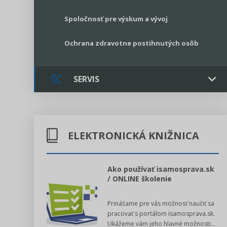
Spoločnosť pre výskum a vývoj
Ochrana zdravotne postihnutých osôb
SERVIS
Kontakt
ELEKTRONICKÁ KNIŽNICA
Online poradenstvo
Právne služby GPL
l voľby 2022
Ako používať isamosprava.sk
/ ONLINE školenie
Register neziskových organizácií
dný manuál pre
Prinášame pre vás možnosť naučiť sa
 poslanca obce,
Legislatívne správy
pracovať s portálom isamosprava.sk.
v...
Ukážeme vám jeho hlavné možnosti...