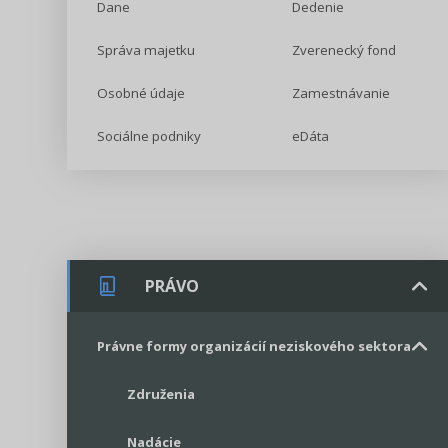
Dane
Dedenie
Správa majetku
Zverenecký fond
Osobné údaje
Zamestnávanie
Sociálne podniky
eDáta
PRÁVO
Právne formy organizácií neziskového sektora
Združenia
Nadácie