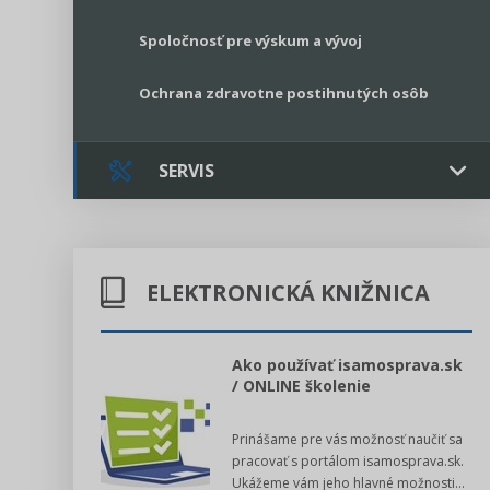
Spoločnosť pre výskum a vývoj
Ochrana zdravotne postihnutých osôb
SERVIS
Kontakt
ELEKTRONICKÁ KNIŽNICA
Online poradenstvo
Právne služby GPL
l voľby 2022
Ako používať isamosprava.sk
/ ONLINE školenie
Register neziskových organizácií
dný manuál pre
Prinášame pre vás možnosť naučiť sa
 poslanca obce,
Legislatívne správy
pracovať s portálom isamosprava.sk.
v...
Ukážeme vám jeho hlavné možnosti...