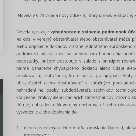
Novela v § 23 vkladá nový odsek 3, ktorý upravuje situácie,
Novela upravuje
vyhodnotenie splnenia podmienok účas
40 ods. 4 verejný obstarávateľ alebo obstarávateľ môže 
alebo doplnenie dokladov vrátane jednotného európskeho do
podmienok účasti a nie sú predmetom hodnotenia ponúk, 
nedostatky, pričom postupuje v súlade s princípmi rovna
najmä označenie chýbajúceho dokladu alebo údaja aleb
preukázať aj skutočnosti, ktoré nastali po uplynutí lehoty
obstarávateľ alebo obstarávateľ v súťažných podkladoch
nahradení inej osoby, subdodávateľa, technikov, technick
koncesnej zmluvy alebo riadiacich zamestnancov, možno sk
dňu jej nahradenia. Ak verejný obstarávateľ alebo obstaráv
vysvetlenie alebo doplnenie do
dvoch pracovných dní odo dňa odoslania žiadosti, ak s
prostriedkov,