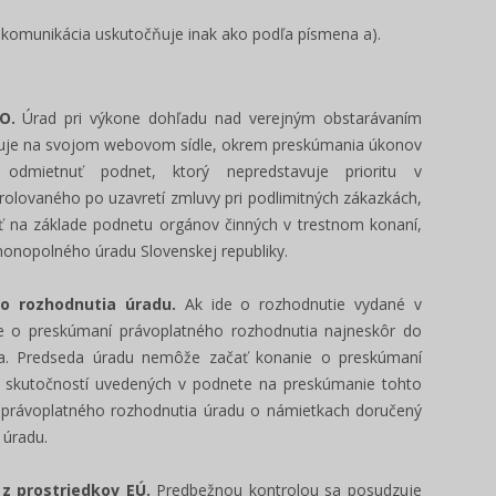
a komunikácia uskutočňuje inak ako podľa písmena a).
VO.
Úrad pri výkone dohľadu nad verejným obstarávaním
erejňuje na svojom webovom sídle, okrem preskúmania úkonov
mietnuť podnet, ktorý nepredstavuje prioritu v
trolovaného po uzavretí zmluvy pri podlimitných zákazkách,
ť na základe podnetu orgánov činných v trestnom konaní,
monopolného úradu Slovenskej republiky.
o rozhodnutia úradu.
Ak ide o rozhodnutie vydané v
 o preskúmaní právoplatného rozhodnutia najneskôr do
ia. Predseda úradu nemôže začať konanie o preskúmaní
e skutočností uvedených v podnete na preskúmanie tohto
 právoplatného rozhodnutia úradu o námietkach doručený
a úradu.
 z prostriedkov EÚ.
Predbežnou kontrolou sa posudzuje