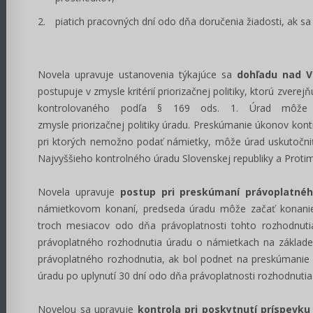
piatich pracovných dní odo dňa doručenia žiadosti, ak s
Novela upravuje ustanovenia týkajúce sa
dohľadu nad 
postupuje v zmysle kritérií priorizačnej politiky, ktorú zv
kontrolovaného podľa § 169 ods. 1. Úrad môže od
zmysle priorizačnej politiky úradu. Preskúmanie úkonov kon
pri ktorých nemožno podať námietky, môže úrad uskutočni
Najvyššieho kontrolného úradu Slovenskej republiky a Proti
Novela upravuje
postup pri preskúmaní právoplatnéh
námietkovom konaní, predseda úradu môže začať konanie
troch mesiacov odo dňa právoplatnosti tohto rozhodnut
právoplatného rozhodnutia úradu o námietkach na základ
právoplatného rozhodnutia, ak bol podnet na preskúmanie
úradu po uplynutí 30 dní odo dňa právoplatnosti rozhodnuti
Novelou sa upravuje
kontrola pri poskytnutí príspevku