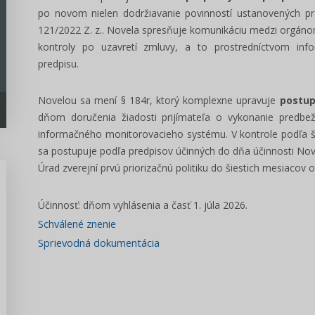
po novom nielen dodržiavanie povinností ustanovených pre
121/2022 Z. z.. Novela spresňuje komunikáciu medzi orgánom
kontroly po uzavretí zmluvy, a to prostredníctvom in
predpisu.
Novelou sa mení § 184r, ktorý komplexne upravuje
postup
dňom doručenia žiadosti prijímateľa o vykonanie predbež
informačného monitorovacieho systému. V kontrole podľa ši
sa postupuje podľa predpisov účinných do dňa účinnosti Nov
Úrad zverejní prvú priorizačnú politiku do šiestich mesiaco
Účinnosť: dňom vyhlásenia a časť 1. júla 2026.
Schválené znenie
Predseda, poslanec VÚC -
Sprievodná dokumentácia
manuál voľby 2022
Pripravili sme prehľadný manál pre
kandidátov na funkciu poslanca a
predsedu VÚC v komunálnych...