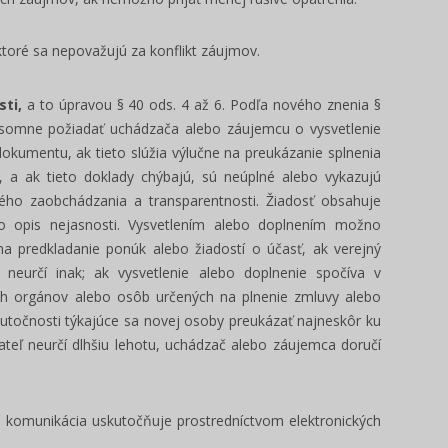
 ktoré sa nepovažujú za konflikt záujmov.
ti,
a to úpravou § 40 ods. 4 až 6. Podľa nového znenia §
písomne požiadať uchádzača alebo záujemcu o vysvetlenie
kumentu, ak tieto slúžia výlučne na preukázanie splnenia
a ak tieto doklady chýbajú, sú neúplné alebo vykazujú
kého zaobchádzania a transparentnosti. Žiadosť obsahuje
o opis nejasnosti. Vysvetlením alebo doplnením možno
 na predkladanie ponúk alebo žiadostí o účasť, ak verejný
 neurčí inak; ak vysvetlenie alebo doplnenie spočíva v
ých orgánov alebo osôb určených na plnenie zmluvy alebo
utočnosti týkajúce sa novej osoby preukázať najneskôr ku
ateľ neurčí dlhšiu lehotu, uchádzač alebo záujemca doručí
a komunikácia uskutočňuje prostredníctvom elektronických