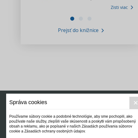
Zisti viac
Zákony pre ľudí
Zisti viac
VIDEO produkcia
Prejsť do knižnice
Informácie COVID19
Tlačová agentúra i3 ꟾ SK
Výskumný inštitút itretisektor.sk
Newsletter
Správa cookies
Používame súbory cookie a podobné technológie, aby sme pochopili, ako
používate naše služby, zlepšili vaše skúsenosti a poskytli vám prispôsobený
obsah a reklamu, ako je popísané v našich Zásadách používania súborov
cookie a Zásadách ochrany osobných údajov.