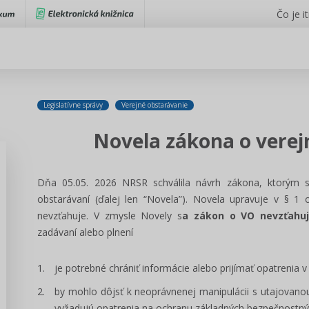
Čo je i
Legislatívne správy
Verejné obstarávanie
Novela zákona o vere
Dňa 05.05. 2026 NRSR schválila návrh zákona, ktorým 
obstarávaní (ďalej len “Novela”). Novela upravuje v § 1 
nevzťahuje. V zmysle Novely s
a zákon o VO nevzťahu
zadávaní alebo plnení
je potrebné chrániť informácie alebo prijímať opatrenia
by mohlo dôjsť k neoprávnenej manipulácii s utajovanou
vyžadujú opatrenia na ochranu základných bezpečnostný