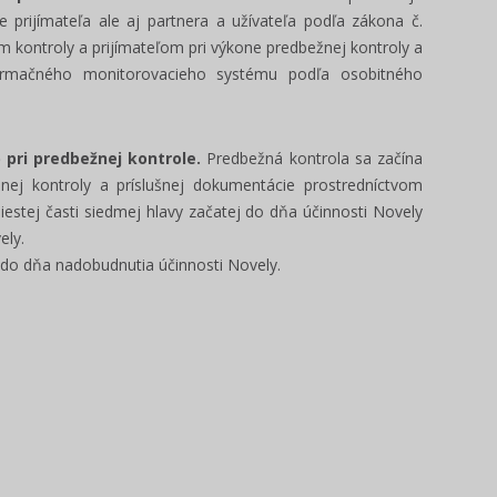
 prijímateľa ale aj partnera a užívateľa podľa zákona č.
 kontroly a prijímateľom pri výkone predbežnej kontroly a
formačného monitorovacieho systému podľa osobitného
 pri predbežnej kontrole.
Predbežná kontrola sa začína
nej kontroly a príslušnej dokumentácie prostredníctvom
estej časti siedmej hlavy začatej do dňa účinnosti Novely
ely.
v odo dňa nadobudnutia účinnosti Novely.
Poslanec - manuál voľby 2022
Ako používať i
/ ONLINE škole
Pripravili sme prehľadný manuál pre
Prinášame pre vás 
kandidátov na funkciu poslanca obce,
pracovať s portálo
mesta a mestskej časti v...
Ukážeme vám jeho h