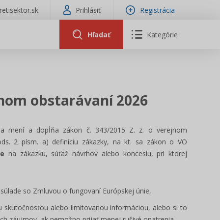
tretisektor.sk
Prihlásiť
Registrácia
Hľadať
Kategórie
jnom obstarávaní 2026
sa mení a dopĺňa zákon č. 343/2015 Z. z. o verejnom
ods. 2 písm. a) definíciu zákazky, na kt. sa zákon o VO
je
na zákazku, súťaž návrhov alebo koncesiu, pri ktorej
 v súlade so Zmluvou o fungovaní Európskej únie,
 skutočnosťou alebo limitovanou informáciou, alebo si to
ch záujmov, ak nemožno prijať menej rušivé opatrenia.