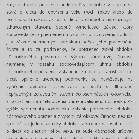
zmysle ktorého poistenec bude mať za obdobie, v ktorom sa
stará o dieťa do dovŕšenia veku troch rokov alebo do
osemnástich rokov, ak ide o dieťa s dlhodobo nepriaznivým
zdravotným stavom, osobný vymeriavací základ, ktorý
zodpovedá jeho priemernému osobnému mzdovému bodu, t.
j. v zásade priemerným zárobkom počas jeho pracovného
života a to za podmienky, že poistenec získal obdobie
dôchodkového poistenia z výkonu zárobkovej činnosti
najmenej v rozsahu zodpovedajúcom úhrnu obdobia
dôchodkového poistenia získaného z dôvodu starostlivosti o
dieťa. Splnenie uvedenej podmienky sa nevyžaduje na
vylúčenie obdobia starostlivosti o dieťa s dlhodobo
nepriaznivým zdravotným stavom do osemnástich rokov veku,
a taktiež ani na účely určenia sumy invalidného dôchodku. Ak
vyššie spomenutá podmienka získania potrebného obdobia
dôchodkového poistenia z výkonu zárobkovej činnosti nebude
splnená, za jednotlivé roky obdobia, v ktorom sa osoba stará
o dieťa do šiestich rokov veku, sa bude dôchodok určovať
minimálne z vymeriavacieho základu, z ktorého štát platil