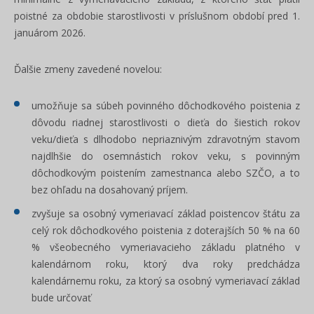
poistné za obdobie starostlivosti v príslušnom období pred 1.
januárom 2026.
Ďalšie zmeny zavedené novelou:
umožňuje sa súbeh povinného dôchodkového poistenia z
dôvodu riadnej starostlivosti o dieťa do šiestich rokov
veku/dieťa s dlhodobo nepriaznivým zdravotným stavom
najdlhšie do osemnástich rokov veku, s povinným
dôchodkovým poistením zamestnanca alebo SZČO, a to
bez ohľadu na dosahovaný príjem.
zvyšuje sa osobný vymeriavací základ poistencov štátu za
celý rok dôchodkového poistenia z doterajších 50 % na 60
% všeobecného vymeriavacieho základu platného v
kalendárnom roku, ktorý dva roky predchádza
kalendárnemu roku, za ktorý sa osobný vymeriavací základ
bude určovať