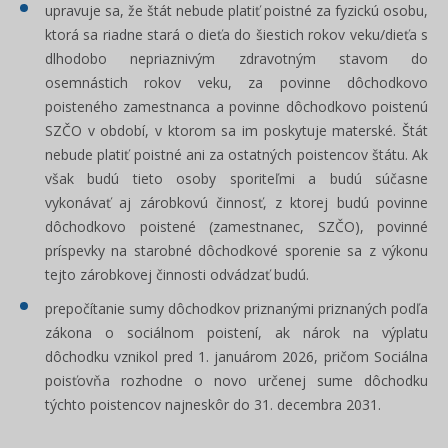
upravuje sa, že štát nebude platiť poistné za fyzickú osobu,
ktorá sa riadne stará o dieťa do šiestich rokov veku/dieťa s
dlhodobo nepriaznivým zdravotným stavom do
osemnástich rokov veku, za povinne dôchodkovo
poisteného zamestnanca a povinne dôchodkovo poistenú
SZČO v období, v ktorom sa im poskytuje materské. Štát
nebude platiť poistné ani za ostatných poistencov štátu. Ak
však budú tieto osoby sporiteľmi a budú súčasne
vykonávať aj zárobkovú činnosť, z ktorej budú povinne
dôchodkovo poistené (zamestnanec, SZČO), povinné
príspevky na starobné dôchodkové sporenie sa z výkonu
tejto zárobkovej činnosti odvádzať budú.
prepočítanie sumy dôchodkov priznanými priznaných podľa
zákona o sociálnom poistení, ak nárok na výplatu
dôchodku vznikol pred 1. januárom 2026, pričom Sociálna
poisťovňa rozhodne o novo určenej sume dôchodku
týchto poistencov najneskôr do 31. decembra 2031.