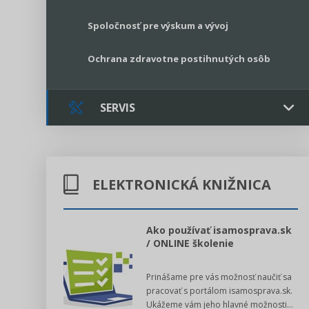
Spoločnosť pre výskum a vývoj
Ochrana zdravotne postihnutých osôb
SERVIS
Kontakt
ELEKTRONICKÁ KNIŽNICA
Online poradenstvo
Právne služby GPL
l voľby 2022
Ako používať isamosprava.sk
/ ONLINE školenie
Register neziskových organizácií
dný manuál pre
Prinášame pre vás možnosť naučiť sa
 poslanca obce,
Legislatívne správy
pracovať s portálom isamosprava.sk.
v...
Ukážeme vám jeho hlavné možnosti...