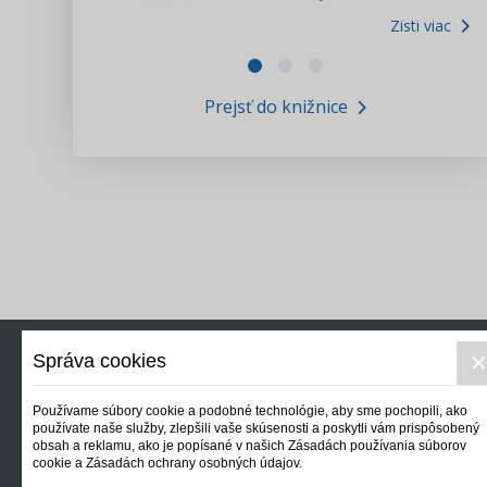
Zisti viac
Zákony pre ľudí
Zisti viac
VIDEO produkcia
Prejsť do knižnice
Informácie COVID19
Tlačová agentúra i3 ꟾ SK
Výskumný inštitút itretisektor.sk
Newsletter
Správa cookies
Používame súbory cookie a podobné technológie, aby sme pochopili, ako
používate naše služby, zlepšili vaše skúsenosti a poskytli vám prispôsobený
obsah a reklamu, ako je popísané v našich Zásadách používania súborov
cookie a Zásadách ochrany osobných údajov.