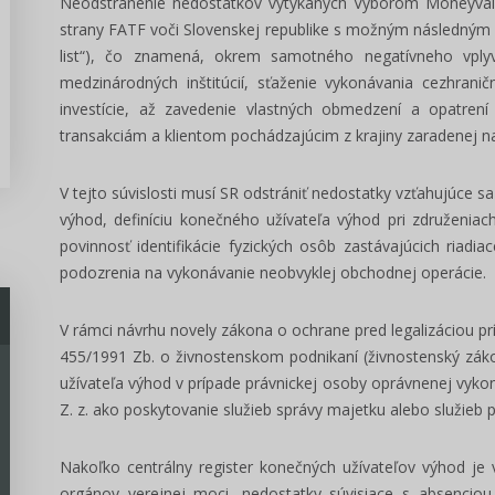
Neodstránenie nedostatkov vytýkaných Výborom Moneyval
strany FATF voči Slovenskej republike s možným následným 
list“), čo znamená, okrem samotného negatívneho vplyv
medzinárodných inštitúcií, sťaženie vykonávania cezhranič
investície, až zavedenie vlastných obmedzení a opatrení
transakciám a klientom pochádzajúcim z krajiny zaradenej n
V tejto súvislosti musí SR odstrániť nedostatky vzťahujúce sa 
výhod, definíciu konečného užívateľa výhod pri združenia
povinnosť identifikácie fyzických osôb zastávajúcich riadi
podozrenia na vykonávanie neobvyklej obchodnej operácie.
V rámci návrhu novely zákona o ochrane pred legalizáciou prí
455/1991 Zb. o živnostenskom podnikaní (živnostenský zá
užívateľa výhod v prípade právnickej osoby oprávnenej vykon
Z. z. ako poskytovanie služieb správy majetku alebo služieb
Nakoľko centrálny register konečných užívateľov výhod je 
orgánov verejnej moci, nedostatky súvisiace s absenciou