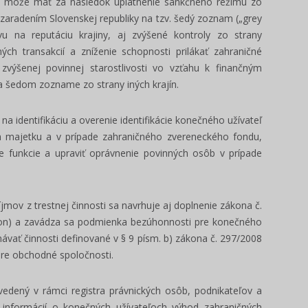
 môže mať za následok uplatnenie sankčného režimu zo
zaradením Slovenskej republiky na tzv. šedý zoznam („grey
u na reputáciu krajiny, aj zvýšené kontroly zo strany
ných transakcií a zníženie schopnosti prilákať zahraničné
 zvýšenej povinnej starostlivosti vo vzťahu k finančným
a šedom zozname zo strany iných krajín.
na identifikáciu a overenie identifikácie konečného užívateľ
ch majetku a v prípade zahraničného zvereneckého fondu,
ace funkcie a upraviť oprávnenie povinných osôb v prípade
jmov z trestnej činnosti sa navrhuje aj doplnenie zákona č.
kon) a zavádza sa podmienka bezúhonnosti pre konečného
ávať činnosti definované v § 9 písm. b) zákona č. 297/2008
 pre obchodné spoločnosti.
vedený v rámci registra právnických osôb, podnikateľov a
 informácií o konečných užívateľoch výhod zahraničných