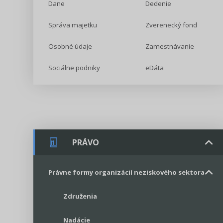
Dane
Dedenie
Správa majetku
Zverenecký fond
Osobné údaje
Zamestnávanie
Sociálne podniky
eDáta
PRÁVO
Právne formy organizácií neziskového sektora
Združenia
Nadácie