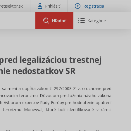
tretisektor.sk
Prihlásiť
Registrácia
Hľadať
Kategórie
red legalizáciou trestnej
enie nedostatkov SR
 sa mení a dopĺňa zákon č. 297/2008 Z. z. o ochrane pred
financovaním terorizmu. Dôvodom predloženia návrhu zákona
ých Výborom expertov Rady Európy pre hodnotenie opatrení
niu terorizmu Moneyval, ktoré boli identifikované v rámci