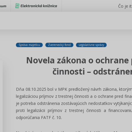
Čo je i
Správa majetku
Zverenecký fond
Legislatívne správy
Novela zákona o ochrane p
činnosti – odstrán
Dňa 08.10.2025 bol v MPK predložený návrh zákona, ktorým
legalizáciou príjmov z trestnej činnosti a o ochrane pred 
je potreba odstránenia zostávajúcich nedostatkov vytýkan
proti legalizácii príjmov z trestnej činnosti a financova
odporúčania FATF č. 10.