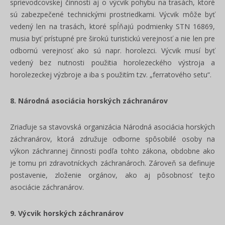
sprievodcovskej činnosti aj o výcvik pohybu na trasách, ktoré
sú zabezpečené technickými prostriedkami. Výcvik môže byť
vedený len na trasách, ktoré spĺňajú podmienky STN 16869,
musia byť prístupné pre širokú turistickú verejnosť a nie len pre
odbornú verejnosť ako sú napr. horolezci. Výcvik musí byť
vedený bez nutnosti použitia horolezeckého výstroja a
horolezeckej výzbroje a iba s použitím tzv. „ferratového setu“.
8. Národná asociácia horských záchranárov
Zriaďuje sa stavovská organizácia Národná asociácia horských
záchranárov, ktorá združuje odborne spôsobilé osoby na
výkon záchrannej činnosti podľa tohto zákona, obdobne ako
je tomu pri zdravotníckych záchranároch. Zároveň sa definuje
postavenie, zloženie orgánov, ako aj pôsobnosť tejto
asociácie záchranárov.
9. Výcvik horských záchranárov