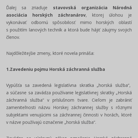
Ďalej sa zriaďuje
stavovská organizácia Národná
asociácia horských záchranárov
, ktorej úlohou je
vykonávať odbornú spôsobilosť mimo horských oblastí
s použitím lanových techník a ktorá bude hájiť záujmy svojich
členov.
Najdôležitejšie zmeny, ktoré novela prináša:
1.Zavedeniu pojmu Horská záchranná služba
Vypúšťa sa zavedená legislatívna skratka „horská služba“,
a súčasne sa zavádza používanie legislatívnej skratky „Horská
záchranná služba“ v príslušnom tvare. Cieľom je zabrániť
zameniteľnosti názvu Horskej záchrannej služby s rôznymi
subjektami venujúcimi sa záchrannej činnosti v horách, ktoré
v názve používajú označenie „horská služba“.