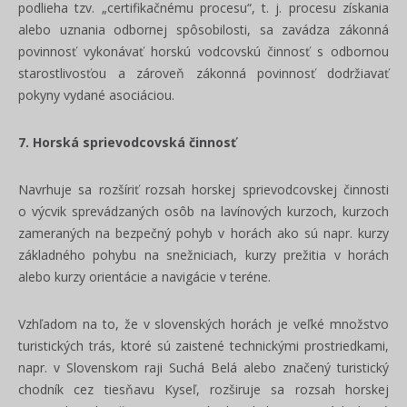
podlieha tzv. „certifikačnému procesu“, t. j. procesu získania
alebo uznania odbornej spôsobilosti, sa zavádza zákonná
povinnosť vykonávať horskú vodcovskú činnosť s odbornou
starostlivosťou a zároveň zákonná povinnosť dodržiavať
pokyny vydané asociáciou.
7. Horská sprievodcovská činnosť
Navrhuje sa rozšíriť rozsah horskej sprievodcovskej činnosti
o výcvik sprevádzaných osôb na lavínových kurzoch, kurzoch
zameraných na bezpečný pohyb v horách ako sú napr. kurzy
základného pohybu na snežniciach, kurzy prežitia v horách
alebo kurzy orientácie a navigácie v teréne.
Vzhľadom na to, že v slovenských horách je veľké množstvo
turistických trás, ktoré sú zaistené technickými prostriedkami,
napr. v Slovenskom raji Suchá Belá alebo značený turistický
chodník cez tiesňavu Kyseľ, rozširuje sa rozsah horskej