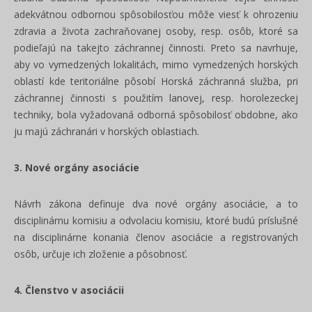
adekvátnou odbornou spôsobilosťou môže viesť k ohrozeniu
zdravia a života zachraňovanej osoby, resp. osôb, ktoré sa
podieľajú na takejto záchrannej činnosti. Preto sa navrhuje,
aby vo vymedzených lokalitách, mimo vymedzených horských
oblastí kde teritoriálne pôsobí Horská záchranná služba, pri
záchrannej činnosti s použitím lanovej, resp. horolezeckej
techniky, bola vyžadovaná odborná spôsobilosť obdobne, ako
ju majú záchranári v horských oblastiach.
3. Nové orgány asociácie
Návrh zákona definuje dva nové orgány asociácie, a to
disciplinárnu komisiu a odvolaciu komisiu, ktoré budú príslušné
na disciplinárne konania členov asociácie a registrovaných
osôb, určuje ich zloženie a pôsobnosť.
4. Členstvo v asociácii