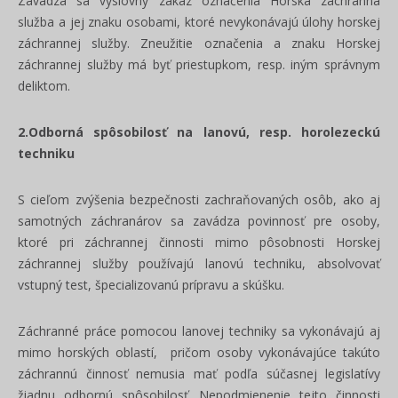
Zavádza sa výslovný zákaz označenia Horská záchranná
služba a jej znaku osobami, ktoré nevykonávajú úlohy horskej
záchrannej služby. Zneužitie označenia a znaku Horskej
záchrannej služby má byť priestupkom, resp. iným správnym
deliktom.
2.Odborná spôsobilosť na lanovú, resp. horolezeckú
techniku
S cieľom zvýšenia bezpečnosti zachraňovaných osôb, ako aj
samotných záchranárov sa zavádza povinnosť pre osoby,
ktoré pri záchrannej činnosti mimo pôsobnosti Horskej
záchrannej služby používajú lanovú techniku, absolvovať
vstupný test, špecializovanú prípravu a skúšku.
Záchranné práce pomocou lanovej techniky sa vykonávajú aj
mimo horských oblastí, pričom osoby vykonávajúce takúto
záchrannú činnosť nemusia mať podľa súčasnej legislatívy
žiadnu odbornú spôsobilosť. Nepodmienenie tejto činnosti