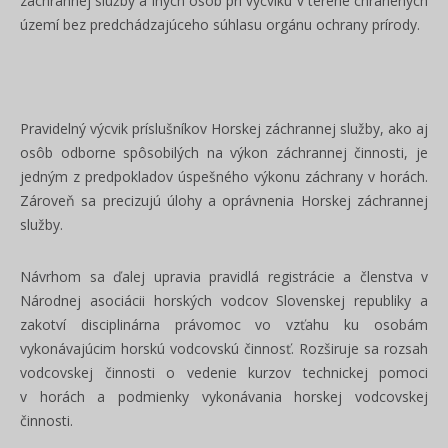
záchrannej služby a iných osôb pri výcviku v teréne chránených
území bez predchádzajúceho súhlasu orgánu ochrany prírody.
Pravidelný výcvik príslušníkov Horskej záchrannej služby, ako aj
osôb odborne spôsobilých na výkon záchrannej činnosti, je
jedným z predpokladov úspešného výkonu záchrany v horách.
Zároveň sa precizujú úlohy a oprávnenia Horskej záchrannej
služby.
Návrhom sa ďalej upravia pravidlá registrácie a členstva v
Národnej asociácii horských vodcov Slovenskej republiky a
zakotví disciplinárna právomoc vo vzťahu ku osobám
vykonávajúcim horskú vodcovskú činnosť. Rozširuje sa rozsah
vodcovskej činnosti o vedenie kurzov technickej pomoci
v horách a podmienky vykonávania horskej vodcovskej
činnosti.