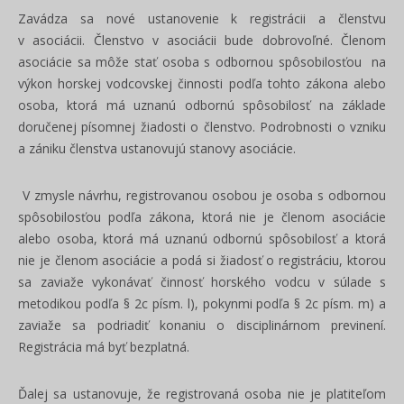
Zavádza sa nové ustanovenie k registrácii a členstvu
v asociácii. Členstvo v asociácii bude dobrovoľné. Členom
asociácie sa môže stať osoba s odbornou spôsobilosťou na
výkon horskej vodcovskej činnosti podľa tohto zákona alebo
osoba, ktorá má uznanú odbornú spôsobilosť na základe
doručenej písomnej žiadosti o členstvo. Podrobnosti o vzniku
a zániku členstva ustanovujú stanovy asociácie.
V zmysle návrhu, registrovanou osobou je osoba s odbornou
spôsobilosťou podľa zákona, ktorá nie je členom asociácie
alebo osoba, ktorá má uznanú odbornú spôsobilosť a ktorá
nie je členom asociácie a podá si žiadosť o registráciu, ktorou
sa zaviaže vykonávať činnosť horského vodcu v súlade s
metodikou podľa § 2c písm. l), pokynmi podľa § 2c písm. m) a
zaviaže sa podriadiť konaniu o disciplinárnom previnení.
Registrácia má byť bezplatná.
Ďalej sa ustanovuje, že registrovaná osoba nie je platiteľom