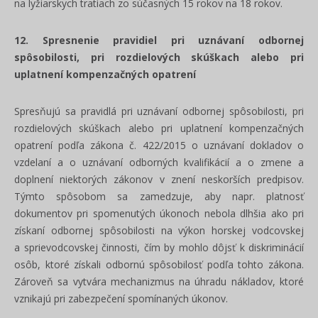
na lyžiarskych tratiach zo súčasných 15 rokov na 18 rokov.
12. Spresnenie pravidiel
pri uznávaní odbornej
spôsobilosti, pri rozdielových skúškach alebo pri
uplatnení kompenzačných opatrení
Spresňujú sa pravidlá pri uznávaní odbornej spôsobilosti, pri
rozdielových skúškach alebo pri uplatnení kompenzačných
opatrení podľa zákona č. 422/2015 o uznávaní dokladov o
vzdelaní a o uznávaní odborných kvalifikácií a o zmene a
doplnení niektorých zákonov v znení neskorších predpisov.
Týmto spôsobom sa zamedzuje, aby napr. platnosť
dokumentov pri spomenutých úkonoch nebola dlhšia ako pri
získaní odbornej spôsobilosti na výkon horskej vodcovskej
a sprievodcovskej činnosti, čím by mohlo dôjsť k diskriminácií
osôb, ktoré získali odbornú spôsobilosť podľa tohto zákona.
Zároveň sa vytvára mechanizmus na úhradu nákladov, ktoré
vznikajú pri zabezpečení spomínaných úkonov.