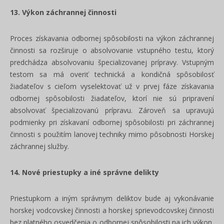
13. Výkon záchrannej činnosti
Proces získavania odbornej spôsobilosti na výkon záchrannej
činnosti sa rozširuje o absolvovanie vstupného testu, ktorý
predchádza absolvovaniu špecializovanej prípravy. Vstupným
testom sa má overiť technická a kondičná spôsobilosť
žiadateľov s cieľom vyselektovať už v prvej fáze získavania
odbornej spôsobilosti žiadateľov, ktorí nie sú pripravení
absolvovať špecializovanú prípravu. Zároveň sa upravujú
podmienky pri získavaní odbornej spôsobilosti pri záchrannej
činnosti s použitím lanovej techniky mimo pôsobnosti Horskej
záchrannej služby.
14.
Nové priestupky a iné správne delikty
Priestupkom a iným správnym deliktov bude aj vykonávanie
horskej vodcovskej činnosti a horskej sprievodcovskej činnosti
bez platného osvedčenia o odbornej spôsobilosti na ich výkon,