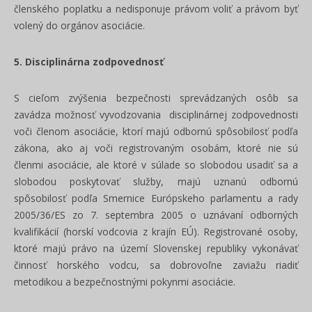
členského poplatku a nedisponuje právom voliť a právom byť
volený do orgánov asociácie.
5. Disciplinárna zodpovednosť
S cieľom zvýšenia bezpečnosti sprevádzaných osôb sa
zavádza možnosť vyvodzovania disciplinárnej zodpovednosti
voči členom asociácie, ktorí majú odbornú spôsobilosť podľa
zákona, ako aj voči registrovaným osobám, ktoré nie sú
členmi asociácie, ale ktoré v súlade so slobodou usadiť sa a
slobodou poskytovať služby, majú uznanú odbornú
spôsobilosť podľa Smernice Európskeho parlamentu a rady
2005/36/ES zo 7. septembra 2005 o uznávaní odborných
kvalifikácií (horskí vodcovia z krajín EÚ). Registrované osoby,
ktoré majú právo na území Slovenskej republiky vykonávať
činnosť horského vodcu, sa dobrovoľne zaviažu riadiť
metodikou a bezpečnostnými pokynmi asociácie.