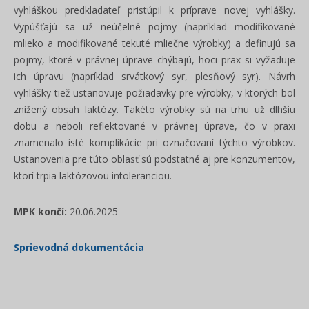
vyhláškou predkladateľ pristúpil k príprave novej vyhlášky.
Vypúšťajú sa už neúčelné pojmy (napríklad modifikované
mlieko a modifikované tekuté mliečne výrobky) a definujú sa
pojmy, ktoré v právnej úprave chýbajú, hoci prax si vyžaduje
ich úpravu (napríklad srvátkový syr, plesňový syr). Návrh
vyhlášky tiež ustanovuje požiadavky pre výrobky, v ktorých bol
znížený obsah laktózy. Takéto výrobky sú na trhu už dlhšiu
dobu a neboli reflektované v právnej úprave, čo v praxi
znamenalo isté komplikácie pri označovaní týchto výrobkov.
Ustanovenia pre túto oblasť sú podstatné aj pre konzumentov,
ktorí trpia laktózovou intoleranciou.
MPK končí:
20.06.2025
Sprievodná dokumentácia