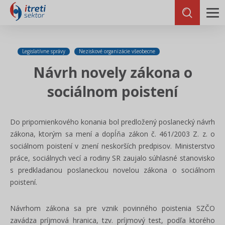
Legislatívne správy
Neziskové organizácie všeobecne
Návrh novely zákona o
sociálnom poistení
Do pripomienkového konania bol predložený poslanecký návrh
zákona, ktorým sa mení a dopĺňa zákon č. 461/2003 Z. z. o
sociálnom poistení v znení neskorších predpisov. Ministerstvo
práce, sociálnych vecí a rodiny SR zaujalo súhlasné stanovisko
s predkladanou poslaneckou novelou zákona o sociálnom
poistení.
Návrhom zákona sa pre vznik povinného poistenia SZČO
zavádza príjmová hranica, tzv. príjmový test, podľa ktorého