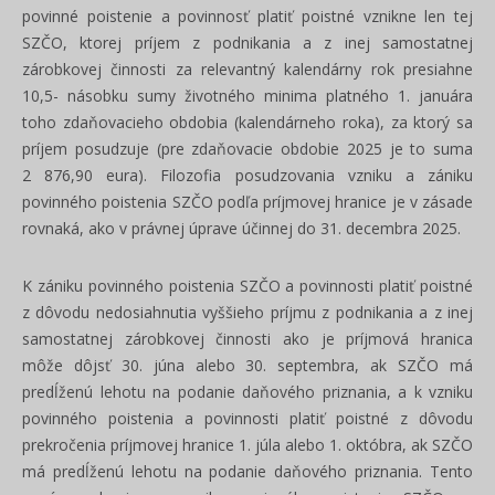
povinné poistenie a povinnosť platiť poistné vznikne len tej
SZČO, ktorej príjem z podnikania a z inej samostatnej
zárobkovej činnosti za relevantný kalendárny rok presiahne
10,5- násobku sumy životného minima platného 1. januára
toho zdaňovacieho obdobia (kalendárneho roka), za ktorý sa
príjem posudzuje (pre zdaňovacie obdobie 2025 je to suma
2 876,90 eura). Filozofia posudzovania vzniku a zániku
povinného poistenia SZČO podľa príjmovej hranice je v zásade
rovnaká, ako v právnej úprave účinnej do 31. decembra 2025.
K zániku povinného poistenia SZČO a povinnosti platiť poistné
z dôvodu nedosiahnutia vyššieho príjmu z podnikania a z inej
samostatnej zárobkovej činnosti ako je príjmová hranica
môže dôjsť 30. júna alebo 30. septembra, ak SZČO má
predĺženú lehotu na podanie daňového priznania, a k vzniku
povinného poistenia a povinnosti platiť poistné z dôvodu
prekročenia príjmovej hranice 1. júla alebo 1. októbra, ak SZČO
má predĺženú lehotu na podanie daňového priznania. Tento