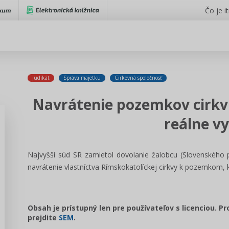
Čo je i
judikát
Správa majetku
Cirkevná spoločnosť
Navrátenie pozemkov cirkvi
reálne v
Najvyšší súd SR zamietol dovolanie žalobcu (Slovenského
navrátenie vlastníctva Rímskokatolíckej cirkvy k pozemkom, k
Obsah je prístupný len pre používateľov s licenciou. P
prejdite
SEM
.