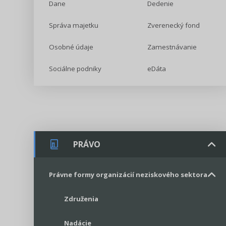
Dane
Dedenie
Správa majetku
Zverenecký fond
Osobné údaje
Zamestnávanie
Sociálne podniky
eDáta
PRÁVO
Právne formy organizácií neziskového sektora
Združenia
Nadácie