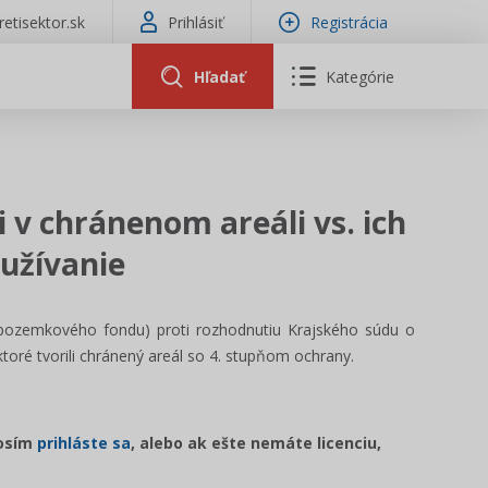
tretisektor.sk
Prihlásiť
Registrácia
Hľadať
Kategórie
 v chránenom areáli vs. ich
yužívanie
 pozemkového fondu) proti rozhodnutiu Krajského súdu o
toré tvorili chránený areál so 4. stupňom ochrany.
rosím
prihláste sa
, alebo ak ešte nemáte licenciu,