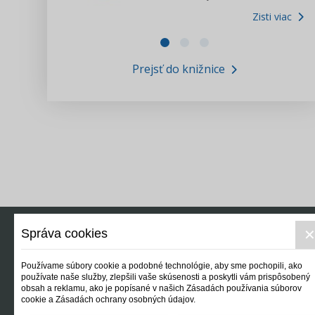
Zisti viac
Zákony pre ľudí
Zisti viac
VIDEO produkcia
Prejsť do knižnice
Informácie COVID19
Tlačová agentúra i3 ꟾ SK
Výskumný inštitút itretisektor.sk
Newsletter
Správa cookies
Používame súbory cookie a podobné technológie, aby sme pochopili, ako
používate naše služby, zlepšili vaše skúsenosti a poskytli vám prispôsobený
obsah a reklamu, ako je popísané v našich Zásadách používania súborov
cookie a Zásadách ochrany osobných údajov.