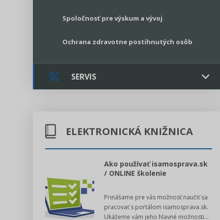
Spoločnosť pre výskum a vývoj
Ochrana zdravotne postihnutých osôb
SERVIS
Kontakt
ELEKTRONICKÁ KNIŽNICA
Online poradenstvo
Právne služby GPL
l voľby 2022
Ako používať isamosprava.sk
/ ONLINE školenie
Register neziskových organizácií
dný manuál pre
Prinášame pre vás možnosť naučiť sa
 poslanca obce,
Legislatívne správy
pracovať s portálom isamosprava.sk.
v...
Ukážeme vám jeho hlavné možnosti...