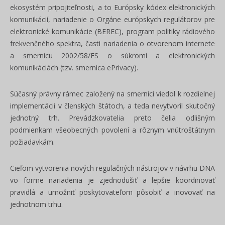
ekosystém pripojiteľnosti, a to Európsky kódex elektronických
komunikácií, nariadenie o Orgáne európskych regulátorov pre
elektronické komunikácie (BEREC), program politiky rádiového
frekvenčného spektra, časti nariadenia o otvorenom internete
a smernicu 2002/58/ES o súkromí a elektronických
komunikáciách (tzv. smernica ePrivacy).
Súčasný právny rámec založený na smernici viedol k rozdielnej
implementácii v členských štátoch, a teda nevytvoril skutočný
jednotný trh. Prevádzkovatelia preto čelia odlišným
podmienkam všeobecných povolení a rôznym vnútroštátnym
požiadavkám.
Cieľom vytvorenia nových regulačných nástrojov v návrhu DNA
vo forme nariadenia je zjednodušiť a lepšie koordinovať
pravidlá a umožniť poskytovateľom pôsobiť a inovovať na
jednotnom trhu.