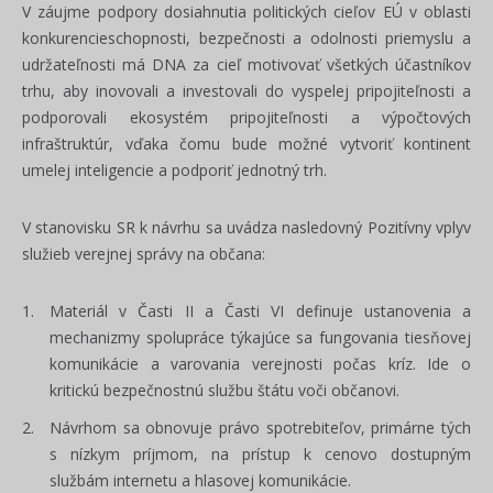
V záujme podpory dosiahnutia politických cieľov EÚ v oblasti
konkurencieschopnosti, bezpečnosti a odolnosti priemyslu a
udržateľnosti má DNA za cieľ motivovať všetkých účastníkov
trhu, aby inovovali a investovali do vyspelej pripojiteľnosti a
podporovali ekosystém pripojiteľnosti a výpočtových
infraštruktúr, vďaka čomu bude možné vytvoriť kontinent
umelej inteligencie a podporiť jednotný trh.
V stanovisku SR k návrhu sa uvádza nasledovný Pozitívny vplyv
služieb verejnej správy na občana:
Materiál v Časti II a Časti VI definuje ustanovenia a
mechanizmy spolupráce týkajúce sa fungovania tiesňovej
komunikácie a varovania verejnosti počas kríz. Ide o
kritickú bezpečnostnú službu štátu voči občanovi.
Návrhom sa obnovuje právo spotrebiteľov, primárne tých
s nízkym príjmom, na prístup k cenovo dostupným
službám internetu a hlasovej komunikácie.