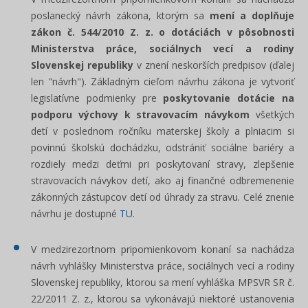
poslanecký návrh zákona, ktorým sa
mení a doplňuje
zákon č. 544/2010 Z. z. o dotáciách v pôsobnosti
Ministerstva práce, sociálnych vecí a rodiny
Slovenskej republiky
v znení neskorších predpisov (ďalej
len "návrh"). Základným cieľom návrhu zákona je vytvoriť
legislatívne podmienky pre
poskytovanie dotácie na
podporu výchovy k stravovacím návykom
všetkých
detí v poslednom ročníku materskej školy a plniacim si
povinnú školskú dochádzku, odstrániť sociálne bariéry a
rozdiely medzi deťmi pri poskytovaní stravy, zlepšenie
stravovacích návykov detí, ako aj finančné odbremenenie
zákonných zástupcov detí od úhrady za stravu. Celé znenie
návrhu je dostupné
TU
.
V medzirezortnom pripomienkovom konaní sa nachádza
návrh vyhlášky Ministerstva práce, sociálnych vecí a rodiny
Slovenskej republiky, ktorou sa mení vyhláška MPSVR SR č.
22/2011 Z. z., ktorou sa vykonávajú niektoré ustanovenia