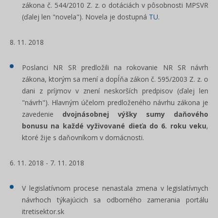
zákona č. 544/2010 Z. z. o dotáciách v pôsobnosti MPSVR
(ďalej len "novela"). Novela je dostupná
TU
.
8. 11. 2018
Poslanci NR SR predložili na rokovanie NR SR návrh
zákona, ktorým sa mení a dopĺňa zákon č. 595/2003 Z. z. o
dani z príjmov v znení neskorších predpisov (ďalej len
"návrh"). Hlavným účelom predloženého návrhu zákona je
zavedenie
dvojnásobnej výšky sumy daňového
bonusu na každé vyživované dieťa do 6. roku veku
,
ktoré žije s daňovníkom v domácnosti.
6. 11. 2018 - 7. 11. 2018
V legislatívnom procese nenastala zmena v legislatívnych
návrhoch týkajúcich sa odborného zamerania portálu
itretisektor.sk