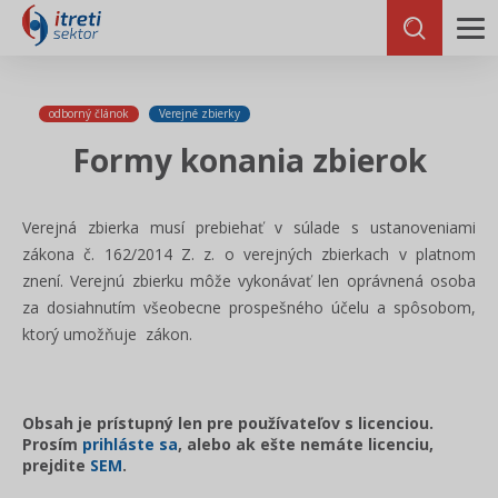
odborný článok
Verejné zbierky
Formy konania zbierok
Verejná zbierka musí prebiehať v súlade s ustanoveniami
zákona č. 162/2014 Z. z. o verejných zbierkach v platnom
znení. Verejnú zbierku môže vykonávať len oprávnená osoba
za dosiahnutím všeobecne prospešného účelu a spôsobom,
ktorý umožňuje zákon.
Obsah je prístupný len pre používateľov s licenciou.
Prosím
prihláste sa
, alebo ak ešte nemáte licenciu,
prejdite
SEM
.